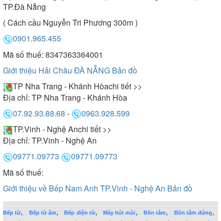
TP.Đà Nẵng
( Cách cầu Nguyễn Tri Phương 300m )
0901.965.455
Mã số thuế: 8347363364001
Giới thiệu Hải Châu ĐÀ NẴNG
Bản đồ
TP Nha Trang - Khánh Hòa
chi tiết >>
Địa chỉ:
TP Nha Trang - Khánh Hòa
07.92.93.88.68
-
0963.928.599
TP.Vinh - Nghệ An
chi tiết >>
Địa chỉ:
TP.Vinh - Nghệ An
09771.09773
09771.09773
Mã số thuế:
Giới thiệu về Bếp Nam Anh TP.Vinh - Nghệ An
Bản đồ
,
,
,
,
,
,
Bếp từ
Bếp từ âm
Bếp điện từ
Máy hút mùi
Bồn tắm
Bồn tắm đứng