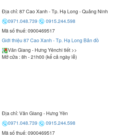
Địa chỉ:
87 Cao Xanh - Tp. Hạ Long - Quảng Ninh
0971.048.739
0915.244.598
Mã số thuế: 0900469517
Giới thiệu 87 Cao Xanh - Tp. Hạ Long
Bản đồ
Văn Giang - Hưng Yên
chi tiết >>
Mở cửa : 8h - 21h00 (kể cả ngày lễ)
Địa chỉ:
Văn Giang - Hưng Yên
0971.048.739
0915.244.598
Mã số thuế: 0900469517