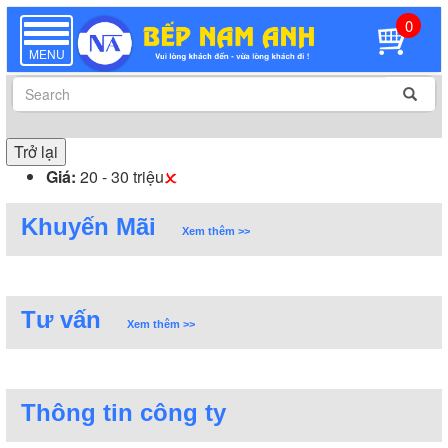
0
TOGGLE
NAVIGATION
MENU
Trở lại
Giá:
20 - 30 triệu
Khuyến Mãi
Xem thêm >>
Tư vấn
Xem thêm >>
Thông tin công ty