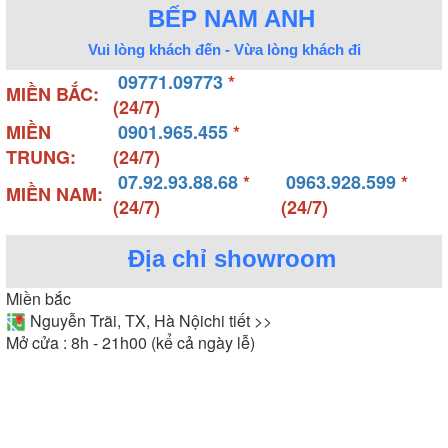
BẾP NAM ANH
Vui lòng khách đến - Vừa lòng khách đi
09771.09773
*
MIỀN BẮC:
(24/7)
MIỀN
0901.965.455
*
TRUNG:
(24/7)
07.92.93.88.68
*
0963.928.599
*
MIỀN NAM:
(24/7)
(24/7)
Địa chỉ showroom
Miền bắc
Nguyễn Trãi, TX, Hà Nội
chi tiết >>
Mở cửa : 8h - 21h00 (kể cả ngày lễ)