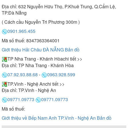
Địa chỉ:
632 Nguyễn Hữu Thọ, P.Khuê Trung, Q.Cẩm Lệ,
TP.Đà Nẵng
( Cách cầu Nguyễn Tri Phương 300m )
0901.965.455
Mã số thuế: 8347363364001
Giới thiệu Hải Châu ĐÀ NẴNG
Bản đồ
TP Nha Trang - Khánh Hòa
chi tiết >>
Địa chỉ:
TP Nha Trang - Khánh Hòa
07.92.93.88.68
-
0963.928.599
TP.Vinh - Nghệ An
chi tiết >>
Địa chỉ:
TP.Vinh - Nghệ An
09771.09773
09771.09773
Mã số thuế:
Giới thiệu về Bếp Nam Anh TP.Vinh - Nghệ An
Bản đồ