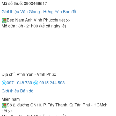
Mã số thuế: 0900469517
Giới thiệu Văn Giang - Hưng Yên
Bản đồ
Bếp Nam Anh Vĩnh Phúc
chi tiết >>
Mở cửa : 8h - 21h00 (kể cả ngày lễ)
Địa chỉ:
Vĩnh Yên - Vĩnh Phúc
0971.048.739
0915.244.598
Giới thiệu
Bản đồ
Miền nam
Số 2, đường CN10, P. Tây Thạnh, Q. Tân Phú - HCM
chi
tiết >>