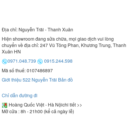
Địa chỉ:
Nguyễn Trãi - Thanh Xuân
Hiện showroom đang sửa chữa, mọi giao dịch vui lòng
chuyển về địa chỉ: 247 Vũ Tông Phan, Khương Trung, Thanh
Xuân HN
0971.048.739
0915.244.598
Mã số thuế: 0107486897
Giới thiệu 522 Nguyễn Trãi
Bản đồ
Chỉ dẫn đường đi
Hoàng Quốc Việt - Hà Nội
chi tiết >>
Mở cửa : 8h - 21h00 (kể cả ngày lễ)