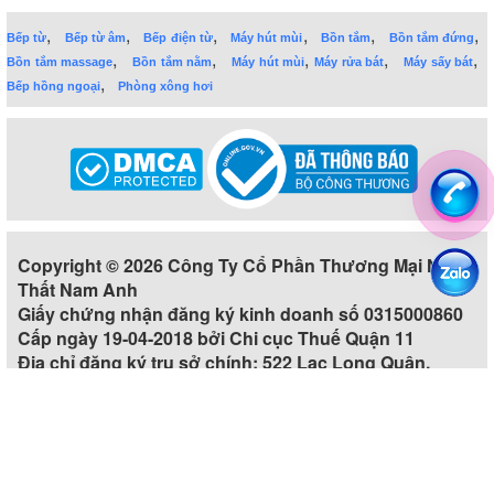
,
,
,
,
,
,
Bếp từ
Bếp từ âm
Bếp điện từ
Máy hút mùi
Bồn tắm
Bồn tắm đứng
,
,
,
,
,
Bồn tắm massage
Bồn tắm nằm
Máy hút mùi
Máy rửa bát
Máy sấy bát
,
Bếp hồng ngoại
Phòng xông hơi
Copyright © 2026 Công Ty Cổ Phần Thương Mại Nội
Thất Nam Anh
Giấy chứng nhận đăng ký kinh doanh số 0315000860
Cấp ngày 19-04-2018 bởi Chi cục Thuế Quận 11
Địa chỉ đăng ký trụ sở chính: 522 Lạc Long Quân,
Phường 5, Quận 11, Thành phố Hồ Chí Minh, Việt Nam