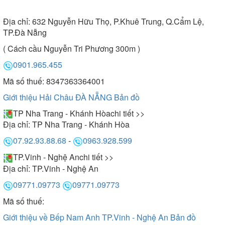
Địa chỉ:
632 Nguyễn Hữu Thọ, P.Khuê Trung, Q.Cẩm Lệ,
TP.Đà Nẵng
( Cách cầu Nguyễn Tri Phương 300m )
0901.965.455
Mã số thuế: 8347363364001
Giới thiệu Hải Châu ĐÀ NẴNG
Bản đồ
TP Nha Trang - Khánh Hòa
chi tiết >>
Địa chỉ:
TP Nha Trang - Khánh Hòa
07.92.93.88.68
-
0963.928.599
TP.Vinh - Nghệ An
chi tiết >>
Địa chỉ:
TP.Vinh - Nghệ An
09771.09773
09771.09773
Mã số thuế:
Giới thiệu về Bếp Nam Anh TP.Vinh - Nghệ An
Bản đồ