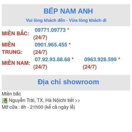
BẾP NAM ANH
Vui lòng khách đến - Vừa lòng khách đi
09771.09773
*
MIỀN BẮC:
(24/7)
MIỀN
0901.965.455
*
TRUNG:
(24/7)
07.92.93.88.68
*
0963.928.599
*
MIỀN NAM:
(24/7)
(24/7)
Địa chỉ showroom
Miền bắc
Nguyễn Trãi, TX, Hà Nội
chi tiết >>
Mở cửa : 8h - 21h00 (kể cả ngày lễ)