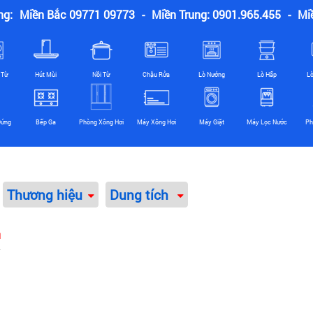
ng:
Miền Bắc 09771 09773
-
Miền Trung: 0901.965.455
-
Mi
 Từ
Hút Mùi
Nồi Từ
Chậu Rửa
Lò Nướng
Lò Hấp
L
Đứng
Bếp Ga
Phòng Xông Hơi
Máy Xông Hơi
Máy Giặt
Máy Lọc Nước
Ph
Thương hiệu
Dung tích
u