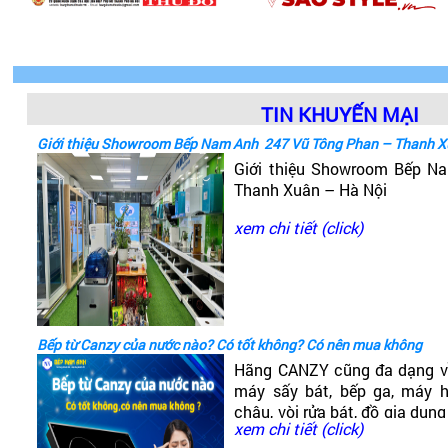
TIN KHUYẾN MẠI
Giới thiệu Showroom Bếp Nam Anh 247 Vũ Tông Phan – Thanh X
Giới thiệu Showroom Bếp 
Thanh Xuân – Hà Nội
xem chi tiết (click)
Bếp từ Canzy của nước nào? Có tốt không? Có nên mua không
Hãng CANZY cũng đa dạng v
máy sấy bát, bếp ga, máy hú
chậu, vòi rửa bát, đồ gia dụng
xem chi tiết (click)
có dòng bếp từ Canzy. Vậy B