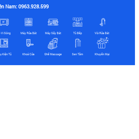
ền Nam: 0963.928.599
ò Vi Sóng
Máy Rửa Bát
Máy Sấy Bát
Tủ Bếp
Vòi Rửa Bát
ụ Kiện Tủ
Khoá Cửa
Ghế Massage
Sen Tắm
Khuyến Mại