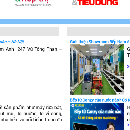
uân – Hà Nội
Giới thiệu Showroom Bếp Nam A
Nam Anh 247 Vũ Tông Phan –
G
T
x
Bếp từ Canzy của nước nào? Có 
ề sản phẩm như máy rửa bát,
H
t mùi, lò nướng, lò vi sóng,
m
 nhà bếp, và nổi tiếng trong đó
c
x
ếp từ Canzy của nước nào? Có
c