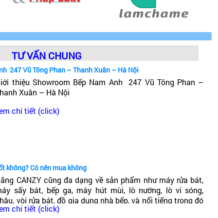
TƯ VẤN CHUNG
nh 247 Vũ Tông Phan – Thanh Xuân – Hà Nội
iới thiệu Showroom Bếp Nam Anh 247 Vũ Tông Phan –
hanh Xuân – Hà Nội
em chi tiết (click)
tốt không? Có nên mua không
ãng CANZY cũng đa dạng về sản phẩm như máy rửa bát,
áy sấy bát, bếp ga, máy hút mùi, lò nướng, lò vi sóng,
hậu, vòi rửa bát, đồ gia dụng nhà bếp, và nổi tiếng trong đó
em chi tiết (click)
ó dòng bếp từ Canzy. Vậy Bếp từ Canzy của nước nào? Có