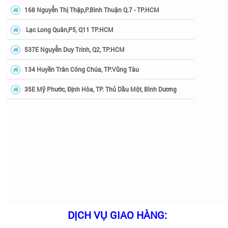
168 Nguyễn Thị Thập,P.Bình Thuận Q.7 - TP.HCM
Lạc Long Quân,P5, Q11 TP.HCM
537E Nguyễn Duy Trinh, Q2, TP.HCM
134 Huyền Trân Công Chúa, TP.Vũng Tàu
35E Mỹ Phước, Định Hòa, TP. Thủ Dầu Một, Bình Dương
DỊCH VỤ GIAO HÀNG: