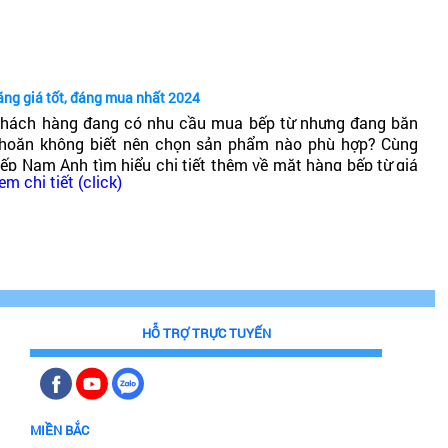
ốt không?
ãng giá tốt, đáng mua nhất 2024
hách hàng đang có nhu cầu mua bếp từ nhưng đang băn
hoăn không biết nên chọn sản phẩm nào phù hợp? Cùng
ếp Nam Anh tìm hiểu chi tiết thêm về mặt hàng bếp từ giá
em chi tiết (click)
hải chăng, chất lượng cao, đáng mua nhất 2024!
HỖ TRỢ TRỰC TUYẾN
MIỀN BẮC