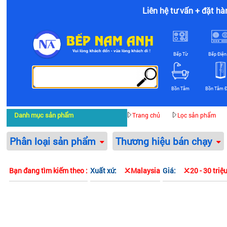
Liên hệ tư vấn + đặt hà
Bếp Từ
Bếp Điện
Bồn Tắm
Bồn Tắm 
Danh mục sản phẩm
Trang chủ
Lọc sản phẩm
Phân loại sản phẩm
Thương hiệu bán chạy
Bạn đang tìm kiếm theo :
Xuất xứ:
Malaysia
Giá:
20 - 30 triệ