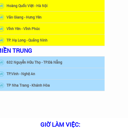
Hoàng Quốc Việt - Hà Nội
Văn Giang - Hưng Yên
Vĩnh Yên - Vĩnh Phúc
TP. Hạ Long - Quảng Ninh
IỀN TRUNG
632 Nguyễn Hữu Thọ - TP.Đà Nẵng
TP.Vinh - Nghệ An
TP Nha Trang - Khánh Hòa
GIỜ LÀM VIỆC: