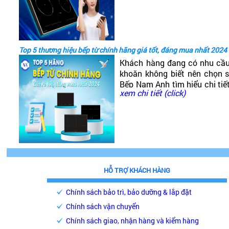
tốt không?
Top 5 thương hiệu bếp từ chính hãng giá tốt, đáng mua nhất 2024
Khách hàng đang có nhu cầ
khoăn không biết nên chọn
Bếp Nam Anh tìm hiểu chi tiế
xem chi tiết (click)
phải chăng, chất lượng cao, 
HỖ TRỢ KHÁCH HÀNG
Chính sách bảo trì, bảo dưỡng & lắp đặt
Chính sách vận chuyển
Chính sách giao, nhận hàng và kiểm hàng