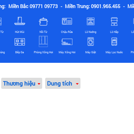
ng:
Miền Bắc 09771 09773
-
Miền Trung: 0901.965.455
-
Mi
 Từ
Hút Mùi
Nồi Từ
Chậu Rửa
Lò Nướng
Lò Hấp
L
Đứng
Bếp Ga
Phòng Xông Hơi
Máy Xông Hơi
Máy Giặt
Máy Lọc Nước
Ph
Thương hiệu
Dung tích