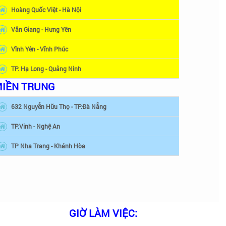
Hoàng Quốc Việt - Hà Nội
Văn Giang - Hưng Yên
Vĩnh Yên - Vĩnh Phúc
TP. Hạ Long - Quảng Ninh
IỀN TRUNG
632 Nguyễn Hữu Thọ - TP.Đà Nẵng
TP.Vinh - Nghệ An
TP Nha Trang - Khánh Hòa
GIỜ LÀM VIỆC: