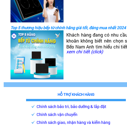
tốt không?
Top 5 thương hiệu bếp từ chính hãng giá tốt, đáng mua nhất 2024
Khách hàng đang có nhu cầ
khoăn không biết nên chọn
Bếp Nam Anh tìm hiểu chi tiế
xem chi tiết (click)
phải chăng, chất lượng cao, 
HỖ TRỢ KHÁCH HÀNG
Chính sách bảo trì, bảo dưỡng & lắp đặt
Chính sách vận chuyển
Chính sách giao, nhận hàng và kiểm hàng