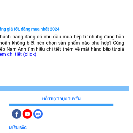
ốt không?
ãng giá tốt, đáng mua nhất 2024
hách hàng đang có nhu cầu mua bếp từ nhưng đang băn
hoăn không biết nên chọn sản phẩm nào phù hợp? Cùng
ếp Nam Anh tìm hiểu chi tiết thêm về mặt hàng bếp từ giá
em chi tiết (click)
hải chăng, chất lượng cao, đáng mua nhất 2024!
HỖ TRỢ TRỰC TUYẾN
MIỀN BẮC