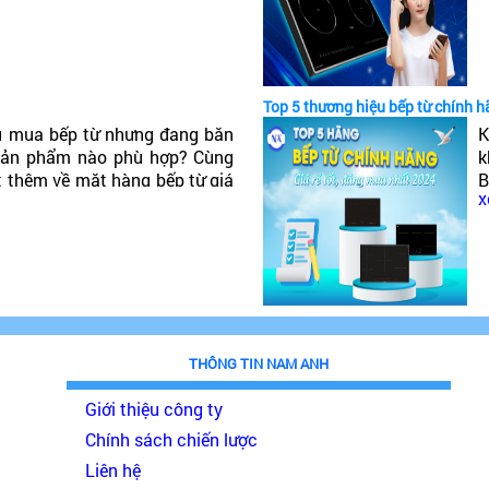
t
Top 5 thương hiệu bếp từ chính h
u mua bếp từ nhưng đang băn
K
 sản phẩm nào phù hợp? Cùng
k
t thêm về mặt hàng bếp từ giá
B
x
đáng mua nhất 2024!
p
THÔNG TIN NAM ANH
Giới thiệu công ty
Chính sách chiến lược
Liên hệ