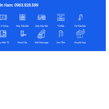
ền Nam: 0963.928.599
ò Vi Sóng
Máy Rửa Bát
Máy Sấy Bát
Tủ Bếp
Vòi Rửa Bát
ụ Kiện Tủ
Khoá Cửa
Ghế Massage
Sen Tắm
Khuyến Mại