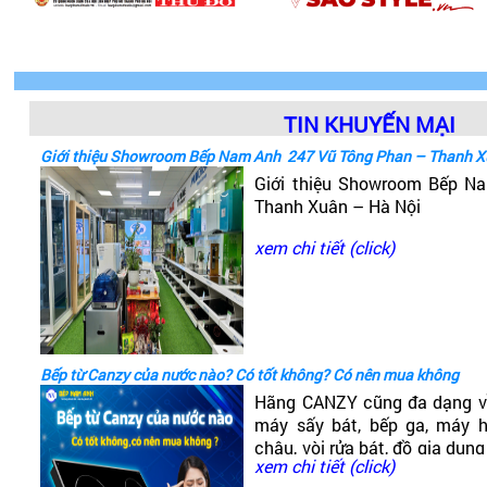
TIN KHUYẾN MẠI
Giới thiệu Showroom Bếp Nam Anh 247 Vũ Tông Phan – Thanh X
Giới thiệu Showroom Bếp 
Thanh Xuân – Hà Nội
xem chi tiết (click)
Bếp từ Canzy của nước nào? Có tốt không? Có nên mua không
Hãng CANZY cũng đa dạng v
máy sấy bát, bếp ga, máy hú
chậu, vòi rửa bát, đồ gia dụng
xem chi tiết (click)
có dòng bếp từ Canzy. Vậy B