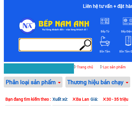
Liên hệ tư vấn + đặt hà
Bếp Từ
Bếp Điện
Bồn Tắm
Bồn Tắm 
Danh mục sản phẩm
Trang chủ
Lọc sản phẩm
Phân loại sản phẩm
Thương hiệu bán chạy
Bạn đang tìm kiếm theo :
Xuất xứ:
Ba Lan
Giá:
30 - 35 triệu