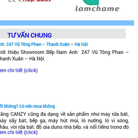
TƯ VẤN CHUNG
nh 247 Vũ Tông Phan – Thanh Xuân – Hà Nội
iới thiệu Showroom Bếp Nam Anh 247 Vũ Tông Phan –
hanh Xuân – Hà Nội
em chi tiết (click)
tốt không? Có nên mua không
ãng CANZY cũng đa dạng về sản phẩm như máy rửa bát,
áy sấy bát, bếp ga, máy hút mùi, lò nướng, lò vi sóng,
hậu, vòi rửa bát, đồ gia dụng nhà bếp, và nổi tiếng trong đó
em chi tiết (click)
ó dòng bếp từ Canzy. Vậy Bếp từ Canzy của nước nào? Có