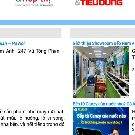
uân – Hà Nội
Giới thiệu Showroom Bếp Nam A
Nam Anh 247 Vũ Tông Phan –
G
T
x
Bếp từ Canzy của nước nào? Có 
ề sản phẩm như máy rửa bát,
H
t mùi, lò nướng, lò vi sóng,
m
 nhà bếp, và nổi tiếng trong đó
c
x
ếp từ Canzy của nước nào? Có
c