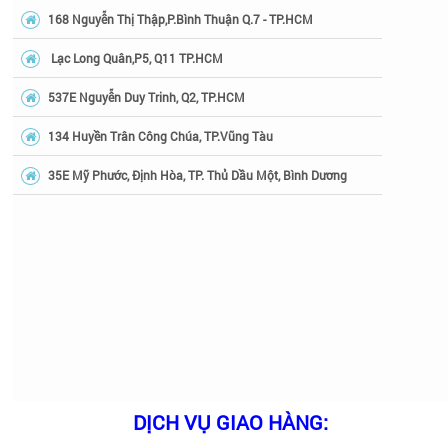
168 Nguyễn Thị Thập,P.Bình Thuận Q.7 - TP.HCM
Lạc Long Quân,P5, Q11 TP.HCM
537E Nguyễn Duy Trinh, Q2, TP.HCM
134 Huyền Trân Công Chúa, TP.Vũng Tàu
35E Mỹ Phước, Định Hòa, TP. Thủ Dầu Một, Bình Dương
DỊCH VỤ GIAO HÀNG: