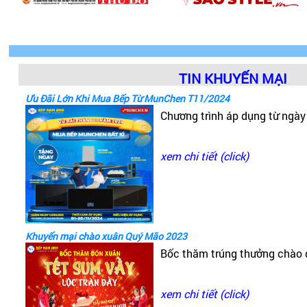
TIN KHUYẾN MẠI
Ưu Đãi Lớn Khi Mua Bếp Từ MunChen T11/2024
Chương trình áp dụng từ ngà
xem chi tiết (click)
Khuyến mại chào xuân Quý Mão 2023
Bốc thăm trúng thưởng chào
xem chi tiết (click)