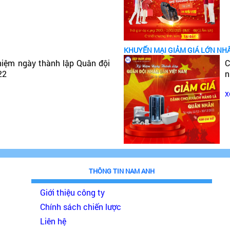
KHUYẾN MẠI GIẢM GIÁ LỚN NH
niệm ngày thành lập Quân đội
C
22
n
x
THÔNG TIN NAM ANH
Giới thiệu công ty
Chính sách chiến lược
Liên hệ