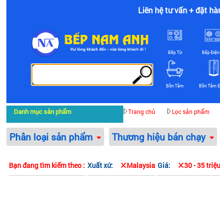
Liên hệ tư vấn + đặt hà
Bếp Từ
Bếp Điện
Bồn Tắm
Bồn Tắm 
Danh mục sản phẩm
Trang chủ
Lọc sản phẩm
Phân loại sản phẩm
Thương hiệu bán chạy
Bạn đang tìm kiếm theo :
Xuất xứ:
Malaysia
Giá:
30 - 35 triệ