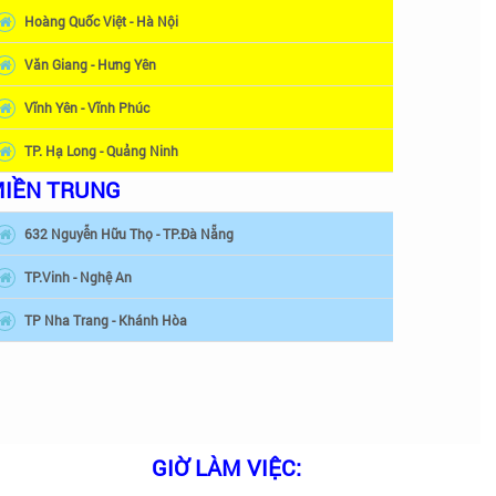
Hoàng Quốc Việt - Hà Nội
Văn Giang - Hưng Yên
Vĩnh Yên - Vĩnh Phúc
TP. Hạ Long - Quảng Ninh
IỀN TRUNG
632 Nguyễn Hữu Thọ - TP.Đà Nẵng
TP.Vinh - Nghệ An
TP Nha Trang - Khánh Hòa
GIỜ LÀM VIỆC: