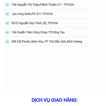
168 Nguyễn Thị Thập,P.Bình Thuận Q.7 - TP.HCM
Lạc Long Quân,P5, Q11 TP.HCM
537E Nguyễn Duy Trinh, Q2, TP.HCM
134 Huyền Trân Công Chúa, TP.Vũng Tàu
35E Mỹ Phước, Định Hòa, TP. Thủ Dầu Một, Bình Dương
DỊCH VỤ GIAO HÀNG: