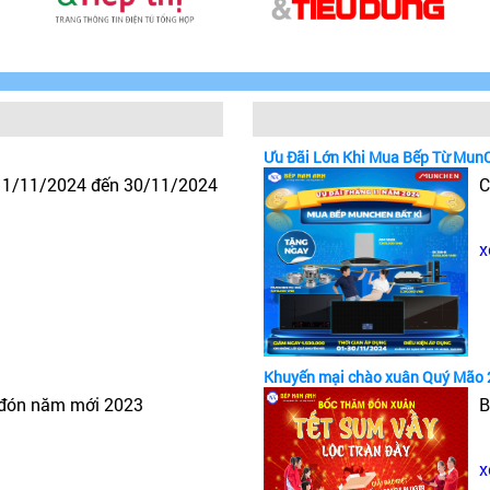
Ưu Đãi Lớn Khi Mua Bếp Từ Mun
y 1/11/2024 đến 30/11/2024
C
x
Khuyến mại chào xuân Quý Mão 
 đón năm mới 2023
B
x