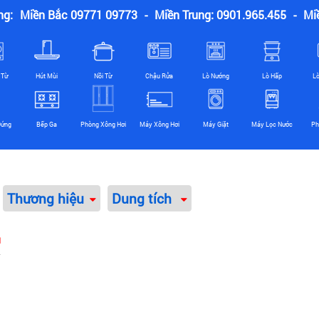
ng:
Miền Bắc 09771 09773
-
Miền Trung: 0901.965.455
-
Mi
 Từ
Hút Mùi
Nồi Từ
Chậu Rửa
Lò Nướng
Lò Hấp
L
Đứng
Bếp Ga
Phòng Xông Hơi
Máy Xông Hơi
Máy Giặt
Máy Lọc Nước
Ph
Thương hiệu
Dung tích
u