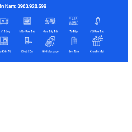
ền Nam: 0963.928.599
ò Vi Sóng
Máy Rửa Bát
Máy Sấy Bát
Tủ Bếp
Vòi Rửa Bát
ụ Kiện Tủ
Khoá Cửa
Ghế Massage
Sen Tắm
Khuyến Mại