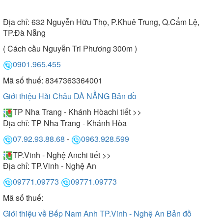
Địa chỉ:
632 Nguyễn Hữu Thọ, P.Khuê Trung, Q.Cẩm Lệ,
TP.Đà Nẵng
( Cách cầu Nguyễn Tri Phương 300m )
0901.965.455
Mã số thuế: 8347363364001
Giới thiệu Hải Châu ĐÀ NẴNG
Bản đồ
TP Nha Trang - Khánh Hòa
chi tiết >>
Địa chỉ:
TP Nha Trang - Khánh Hòa
07.92.93.88.68
-
0963.928.599
TP.Vinh - Nghệ An
chi tiết >>
Địa chỉ:
TP.Vinh - Nghệ An
09771.09773
09771.09773
Mã số thuế:
Giới thiệu về Bếp Nam Anh TP.Vinh - Nghệ An
Bản đồ