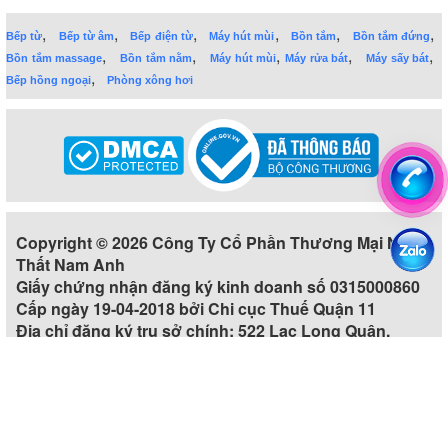
,
,
,
,
,
,
Bếp từ
Bếp từ âm
Bếp điện từ
Máy hút mùi
Bồn tắm
Bồn tắm đứng
,
,
,
,
,
Bồn tắm massage
Bồn tắm nằm
Máy hút mùi
Máy rửa bát
Máy sấy bát
,
Bếp hồng ngoại
Phòng xông hơi
Copyright © 2026 Công Ty Cổ Phần Thương Mại Nội
Thất Nam Anh
Giấy chứng nhận đăng ký kinh doanh số 0315000860
Cấp ngày 19-04-2018 bởi Chi cục Thuế Quận 11
Địa chỉ đăng ký trụ sở chính: 522 Lạc Long Quân,
Phường 5, Quận 11, Thành phố Hồ Chí Minh, Việt Nam