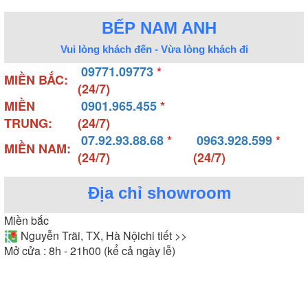
BẾP NAM ANH
Vui lòng khách đến - Vừa lòng khách đi
09771.09773
*
MIỀN BẮC:
(24/7)
MIỀN
0901.965.455
*
TRUNG:
(24/7)
07.92.93.88.68
*
0963.928.599
*
MIỀN NAM:
(24/7)
(24/7)
Địa chỉ showroom
Miền bắc
Nguyễn Trãi, TX, Hà Nội
chi tiết >>
Mở cửa : 8h - 21h00 (kể cả ngày lễ)