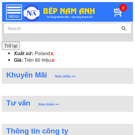
0
TOGGLE
NAVIGATION
MENU
Trở lại
Xuất xứ:
Poland
Giá:
Trên 80 triệu
Khuyến Mãi
Xem thêm >>
Tư vấn
Xem thêm >>
Thông tin công ty