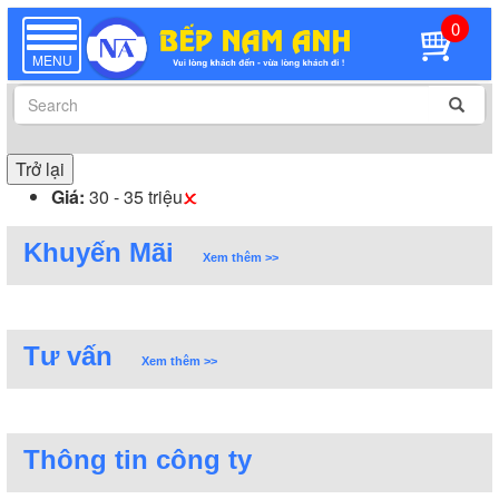
0
TOGGLE
NAVIGATION
MENU
Trở lại
Giá:
30 - 35 triệu
Khuyến Mãi
Xem thêm >>
Tư vấn
Xem thêm >>
Thông tin công ty