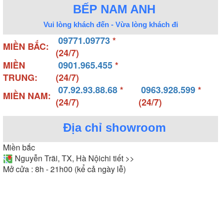
BẾP NAM ANH
Vui lòng khách đến - Vừa lòng khách đi
09771.09773
*
MIỀN BẮC:
(24/7)
MIỀN
0901.965.455
*
TRUNG:
(24/7)
07.92.93.88.68
*
0963.928.599
*
MIỀN NAM:
(24/7)
(24/7)
Địa chỉ showroom
Miền bắc
Nguyễn Trãi, TX, Hà Nội
chi tiết >>
Mở cửa : 8h - 21h00 (kể cả ngày lễ)