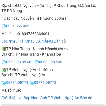
Địa chỉ:
632 Nguyễn Hữu Thọ, P.Khuê Trung, Q.Cẩm Lệ,
TP.Đà Nẵng
( Cách cầu Nguyễn Tri Phương 300m )
0901.965.455
Mã số thuế: 8347363364001
Giới thiệu Hải Châu ĐÀ NẴNG
Bản đồ
TP Nha Trang - Khánh Hòa
chi tiết >>
Địa chỉ:
TP Nha Trang - Khánh Hòa
07.92.93.88.68
-
0963.928.599
TP.Vinh - Nghệ An
chi tiết >>
Địa chỉ:
TP.Vinh - Nghệ An
09771.09773
09771.09773
Mã số thuế:
Giới thiệu về Bếp Nam Anh TP.Vinh - Nghệ An
Bản đồ