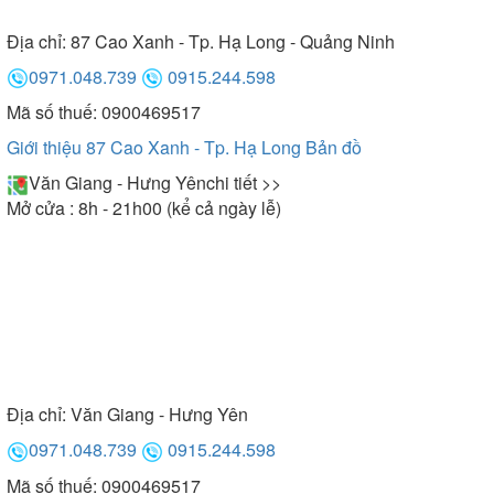
Địa chỉ:
87 Cao Xanh - Tp. Hạ Long - Quảng Ninh
0971.048.739
0915.244.598
Mã số thuế: 0900469517
Giới thiệu 87 Cao Xanh - Tp. Hạ Long
Bản đồ
Văn Giang - Hưng Yên
chi tiết >>
Mở cửa : 8h - 21h00 (kể cả ngày lễ)
Địa chỉ:
Văn Giang - Hưng Yên
0971.048.739
0915.244.598
Mã số thuế: 0900469517