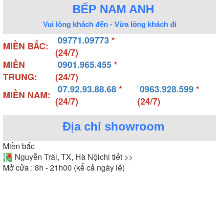
BẾP NAM ANH
Vui lòng khách đến - Vừa lòng khách đi
09771.09773
*
MIỀN BẮC:
(24/7)
MIỀN
0901.965.455
*
TRUNG:
(24/7)
07.92.93.88.68
*
0963.928.599
*
MIỀN NAM:
(24/7)
(24/7)
Địa chỉ showroom
Miền bắc
Nguyễn Trãi, TX, Hà Nội
chi tiết >>
Mở cửa : 8h - 21h00 (kể cả ngày lễ)