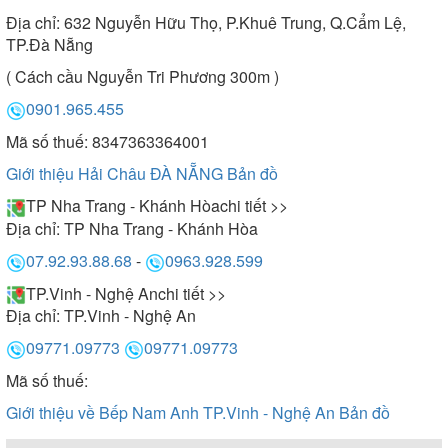
Địa chỉ:
632 Nguyễn Hữu Thọ, P.Khuê Trung, Q.Cẩm Lệ,
TP.Đà Nẵng
( Cách cầu Nguyễn Tri Phương 300m )
0901.965.455
Mã số thuế: 8347363364001
Giới thiệu Hải Châu ĐÀ NẴNG
Bản đồ
TP Nha Trang - Khánh Hòa
chi tiết >>
Địa chỉ:
TP Nha Trang - Khánh Hòa
07.92.93.88.68
-
0963.928.599
TP.Vinh - Nghệ An
chi tiết >>
Địa chỉ:
TP.Vinh - Nghệ An
09771.09773
09771.09773
Mã số thuế:
Giới thiệu về Bếp Nam Anh TP.Vinh - Nghệ An
Bản đồ