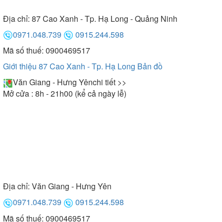
Địa chỉ:
87 Cao Xanh - Tp. Hạ Long - Quảng Ninh
0971.048.739
0915.244.598
Mã số thuế: 0900469517
Giới thiệu 87 Cao Xanh - Tp. Hạ Long
Bản đồ
Văn Giang - Hưng Yên
chi tiết >>
Mở cửa : 8h - 21h00 (kể cả ngày lễ)
Địa chỉ:
Văn Giang - Hưng Yên
0971.048.739
0915.244.598
Mã số thuế: 0900469517