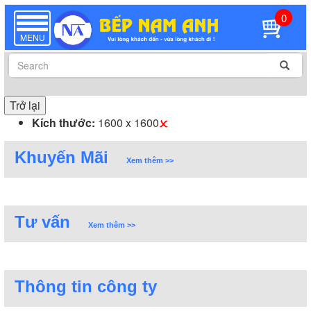
0
TOGGLE
NAVIGATION
MENU
Trở lại
Kích thước:
1600 x 1600
Khuyến Mãi
Xem thêm >>
Tư vấn
Xem thêm >>
Thông tin công ty