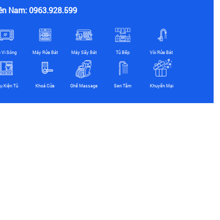
ền Nam: 0963.928.599
ò Vi Sóng
Máy Rửa Bát
Máy Sấy Bát
Tủ Bếp
Vòi Rửa Bát
ụ Kiện Tủ
Khoá Cửa
Ghế Massage
Sen Tắm
Khuyến Mại