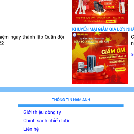
KHUYẾN MẠI GIẢM GIÁ LỚN NH
niệm ngày thành lập Quân đội
C
22
n
x
THÔNG TIN NAM ANH
Giới thiệu công ty
Chính sách chiến lược
Liên hệ