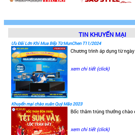
TIN KHUYẾN MẠI
Ưu Đãi Lớn Khi Mua Bếp Từ MunChen T11/2024
Chương trình áp dụng từ ngà
xem chi tiết (click)
Khuyến mại chào xuân Quý Mão 2023
Bốc thăm trúng thưởng chào
xem chi tiết (click)