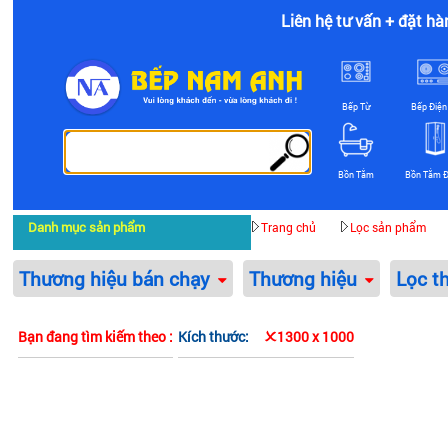
Liên hệ tư vấn + đặt hà
Bếp Từ
Bếp Điện
Bồn Tắm
Bồn Tắm 
Danh mục sản phẩm
Trang chủ
Lọc sản phẩm
Thương hiệu bán chạy
Thương hiệu
Lọc t
Bạn đang tìm kiếm theo :
Kích thước:
1300 x 1000