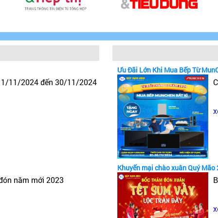
Ưu Đãi Lớn Khi Mua Bếp Từ Mun
y 1/11/2024 đến 30/11/2024
C
x
Khuyến mại chào xuân Quý Mão 
 đón năm mới 2023
B
x