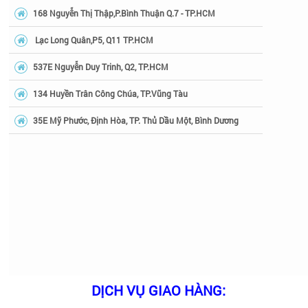
168 Nguyễn Thị Thập,P.Bình Thuận Q.7 - TP.HCM
Lạc Long Quân,P5, Q11 TP.HCM
537E Nguyễn Duy Trinh, Q2, TP.HCM
134 Huyền Trân Công Chúa, TP.Vũng Tàu
35E Mỹ Phước, Định Hòa, TP. Thủ Dầu Một, Bình Dương
DỊCH VỤ GIAO HÀNG: