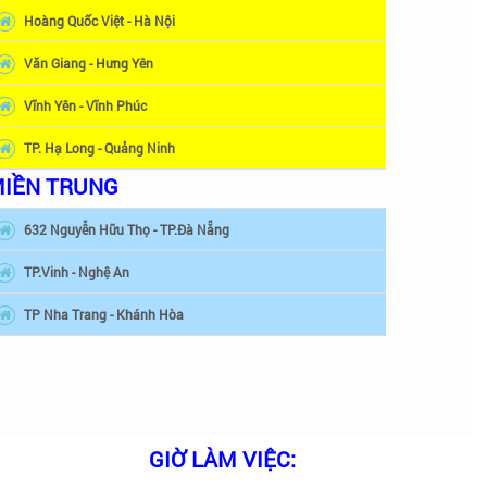
Hoàng Quốc Việt - Hà Nội
Văn Giang - Hưng Yên
Vĩnh Yên - Vĩnh Phúc
TP. Hạ Long - Quảng Ninh
IỀN TRUNG
632 Nguyễn Hữu Thọ - TP.Đà Nẵng
TP.Vinh - Nghệ An
TP Nha Trang - Khánh Hòa
GIỜ LÀM VIỆC: