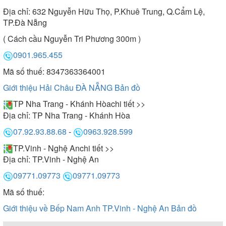
Địa chỉ:
632 Nguyễn Hữu Thọ, P.Khuê Trung, Q.Cẩm Lệ,
TP.Đà Nẵng
( Cách cầu Nguyễn Tri Phương 300m )
0901.965.455
Mã số thuế: 8347363364001
Giới thiệu Hải Châu ĐÀ NẴNG
Bản đồ
TP Nha Trang - Khánh Hòa
chi tiết >>
Địa chỉ:
TP Nha Trang - Khánh Hòa
07.92.93.88.68
-
0963.928.599
TP.Vinh - Nghệ An
chi tiết >>
Địa chỉ:
TP.Vinh - Nghệ An
09771.09773
09771.09773
Mã số thuế:
Giới thiệu về Bếp Nam Anh TP.Vinh - Nghệ An
Bản đồ