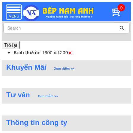
0
TOGGLE
NAVIGATION
MENU
Trở lại
Kích thước:
1600 x 1200
Khuyến Mãi
Xem thêm >>
Tư vấn
Xem thêm >>
Thông tin công ty