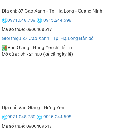
Địa chỉ:
87 Cao Xanh - Tp. Hạ Long - Quảng Ninh
0971.048.739
0915.244.598
Mã số thuế: 0900469517
Giới thiệu 87 Cao Xanh - Tp. Hạ Long
Bản đồ
Văn Giang - Hưng Yên
chi tiết >>
Mở cửa : 8h - 21h00 (kể cả ngày lễ)
Địa chỉ:
Văn Giang - Hưng Yên
0971.048.739
0915.244.598
Mã số thuế: 0900469517