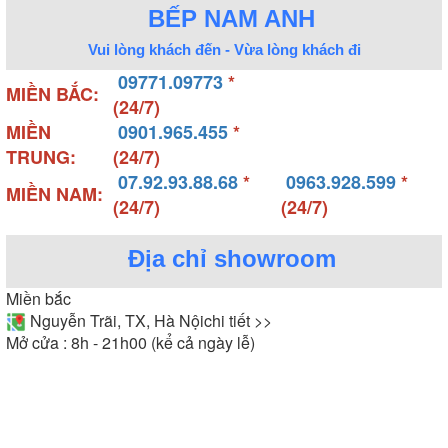
BẾP NAM ANH
Vui lòng khách đến - Vừa lòng khách đi
09771.09773
*
MIỀN BẮC:
(24/7)
MIỀN
0901.965.455
*
TRUNG:
(24/7)
07.92.93.88.68
*
0963.928.599
*
MIỀN NAM:
(24/7)
(24/7)
Địa chỉ showroom
Miền bắc
Nguyễn Trãi, TX, Hà Nội
chi tiết >>
Mở cửa : 8h - 21h00 (kể cả ngày lễ)