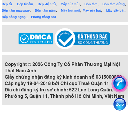
,
,
,
,
,
,
Bếp từ
Bếp từ âm
Bếp điện từ
Máy hút mùi
Bồn tắm
Bồn tắm đứng
,
,
,
,
,
Bồn tắm massage
Bồn tắm nằm
Máy hút mùi
Máy rửa bát
Máy sấy bát
,
Bếp hồng ngoại
Phòng xông hơi
Copyright © 2026 Công Ty Cổ Phần Thương Mại Nội
Thất Nam Anh
Giấy chứng nhận đăng ký kinh doanh số 0315000860
Cấp ngày 19-04-2018 bởi Chi cục Thuế Quận 11
Địa chỉ đăng ký trụ sở chính: 522 Lạc Long Quân,
Phường 5, Quận 11, Thành phố Hồ Chí Minh, Việt Nam