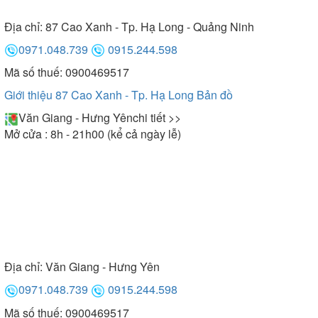
Địa chỉ:
87 Cao Xanh - Tp. Hạ Long - Quảng Ninh
0971.048.739
0915.244.598
Mã số thuế: 0900469517
Giới thiệu 87 Cao Xanh - Tp. Hạ Long
Bản đồ
Văn Giang - Hưng Yên
chi tiết >>
Mở cửa : 8h - 21h00 (kể cả ngày lễ)
Địa chỉ:
Văn Giang - Hưng Yên
0971.048.739
0915.244.598
Mã số thuế: 0900469517