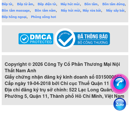
,
,
,
,
,
,
Bếp từ
Bếp từ âm
Bếp điện từ
Máy hút mùi
Bồn tắm
Bồn tắm đứng
,
,
,
,
,
Bồn tắm massage
Bồn tắm nằm
Máy hút mùi
Máy rửa bát
Máy sấy bát
,
Bếp hồng ngoại
Phòng xông hơi
Copyright © 2026 Công Ty Cổ Phần Thương Mại Nội
Thất Nam Anh
Giấy chứng nhận đăng ký kinh doanh số 0315000860
Cấp ngày 19-04-2018 bởi Chi cục Thuế Quận 11
Địa chỉ đăng ký trụ sở chính: 522 Lạc Long Quân,
Phường 5, Quận 11, Thành phố Hồ Chí Minh, Việt Nam