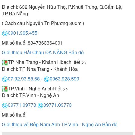
Địa chỉ:
632 Nguyễn Hữu Thọ, P.Khuê Trung, Q.Cẩm Lệ,
TP.Đà Nẵng
( Cách cầu Nguyễn Tri Phương 300m )
0901.965.455
Mã số thuế: 8347363364001
Giới thiệu Hải Châu ĐÀ NẴNG
Bản đồ
TP Nha Trang - Khánh Hòa
chi tiết >>
Địa chỉ:
TP Nha Trang - Khánh Hòa
07.92.93.88.68
-
0963.928.599
TP.Vinh - Nghệ An
chi tiết >>
Địa chỉ:
TP.Vinh - Nghệ An
09771.09773
09771.09773
Mã số thuế:
Giới thiệu về Bếp Nam Anh TP.Vinh - Nghệ An
Bản đồ