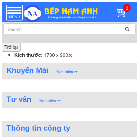
0
TOGGLE
NAVIGATION
MENU
Trở lại
Kích thước:
1700 x 900
Khuyến Mãi
Xem thêm >>
Tư vấn
Xem thêm >>
Thông tin công ty