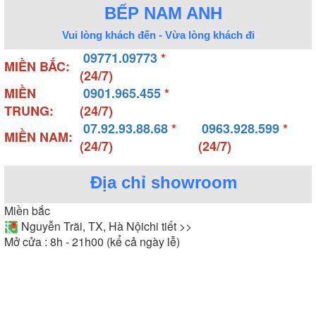
BẾP NAM ANH
Vui lòng khách đến - Vừa lòng khách đi
09771.09773
*
MIỀN BẮC:
(24/7)
MIỀN
0901.965.455
*
TRUNG:
(24/7)
07.92.93.88.68
*
0963.928.599
*
MIỀN NAM:
(24/7)
(24/7)
Địa chỉ showroom
Miền bắc
Nguyễn Trãi, TX, Hà Nội
chi tiết >>
Mở cửa : 8h - 21h00 (kể cả ngày lễ)