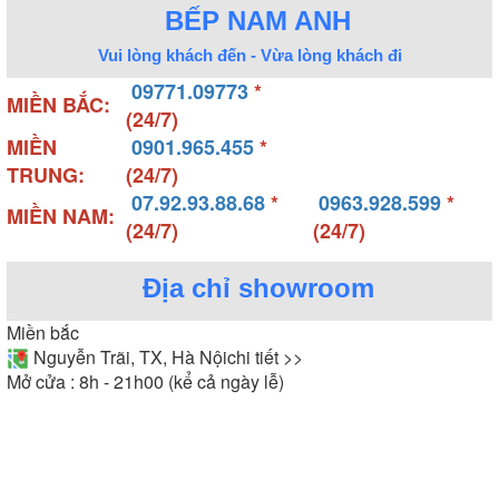
BẾP NAM ANH
Vui lòng khách đến - Vừa lòng khách đi
09771.09773
*
MIỀN BẮC:
(24/7)
MIỀN
0901.965.455
*
TRUNG:
(24/7)
07.92.93.88.68
*
0963.928.599
*
MIỀN NAM:
(24/7)
(24/7)
Địa chỉ showroom
Miền bắc
Nguyễn Trãi, TX, Hà Nội
chi tiết >>
Mở cửa : 8h - 21h00 (kể cả ngày lễ)