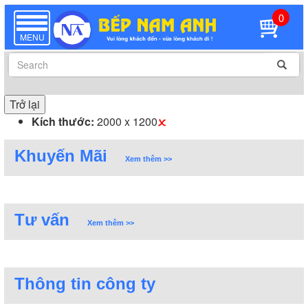
0
TOGGLE
NAVIGATION
MENU
Trở lại
Kích thước:
2000 x 1200
Khuyến Mãi
Xem thêm >>
Tư vấn
Xem thêm >>
Thông tin công ty