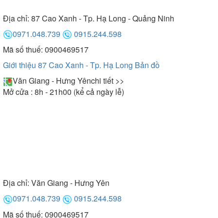
Địa chỉ:
87 Cao Xanh - Tp. Hạ Long - Quảng Ninh
0971.048.739
0915.244.598
Mã số thuế: 0900469517
Giới thiệu 87 Cao Xanh - Tp. Hạ Long
Bản đồ
Văn Giang - Hưng Yên
chi tiết >>
Mở cửa : 8h - 21h00 (kể cả ngày lễ)
Địa chỉ:
Văn Giang - Hưng Yên
0971.048.739
0915.244.598
Mã số thuế: 0900469517