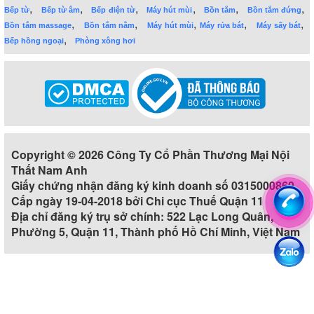
,
,
,
,
,
,
Bếp từ
Bếp từ âm
Bếp điện từ
Máy hút mùi
Bồn tắm
Bồn tắm đứng
,
,
,
,
,
Bồn tắm massage
Bồn tắm nằm
Máy hút mùi
Máy rửa bát
Máy sấy bát
,
Bếp hồng ngoại
Phòng xông hơi
Copyright © 2026 Công Ty Cổ Phần Thương Mại Nội
Thất Nam Anh
Giấy chứng nhận đăng ký kinh doanh số 0315000860
Cấp ngày 19-04-2018 bởi Chi cục Thuế Quận 11
Địa chỉ đăng ký trụ sở chính: 522 Lạc Long Quân,
Phường 5, Quận 11, Thành phố Hồ Chí Minh, Việt Nam