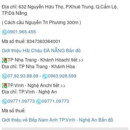
Địa chỉ:
632 Nguyễn Hữu Thọ, P.Khuê Trung, Q.Cẩm Lệ,
TP.Đà Nẵng
( Cách cầu Nguyễn Tri Phương 300m )
0901.965.455
Mã số thuế: 8347363364001
Giới thiệu Hải Châu ĐÀ NẴNG
Bản đồ
TP Nha Trang - Khánh Hòa
chi tiết >>
Địa chỉ:
TP Nha Trang - Khánh Hòa
07.92.93.88.68
-
0963.928.599
TP.Vinh - Nghệ An
chi tiết >>
Địa chỉ:
TP.Vinh - Nghệ An
09771.09773
09771.09773
Mã số thuế:
Giới thiệu về Bếp Nam Anh TP.Vinh - Nghệ An
Bản đồ