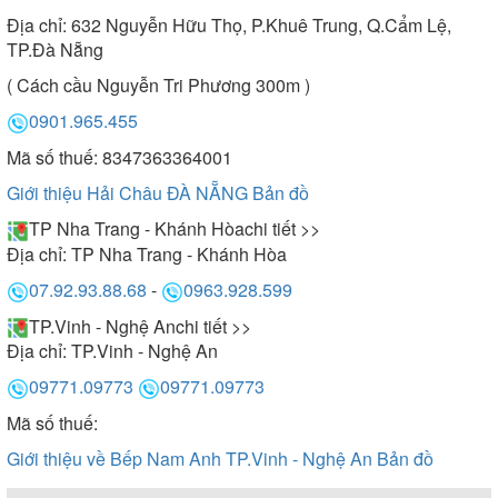
Địa chỉ:
632 Nguyễn Hữu Thọ, P.Khuê Trung, Q.Cẩm Lệ,
TP.Đà Nẵng
( Cách cầu Nguyễn Tri Phương 300m )
0901.965.455
Mã số thuế: 8347363364001
Giới thiệu Hải Châu ĐÀ NẴNG
Bản đồ
TP Nha Trang - Khánh Hòa
chi tiết >>
Địa chỉ:
TP Nha Trang - Khánh Hòa
07.92.93.88.68
-
0963.928.599
TP.Vinh - Nghệ An
chi tiết >>
Địa chỉ:
TP.Vinh - Nghệ An
09771.09773
09771.09773
Mã số thuế:
Giới thiệu về Bếp Nam Anh TP.Vinh - Nghệ An
Bản đồ