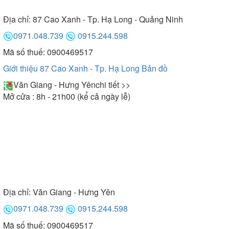
Địa chỉ:
87 Cao Xanh - Tp. Hạ Long - Quảng Ninh
0971.048.739
0915.244.598
Mã số thuế: 0900469517
Giới thiệu 87 Cao Xanh - Tp. Hạ Long
Bản đồ
Văn Giang - Hưng Yên
chi tiết >>
Mở cửa : 8h - 21h00 (kể cả ngày lễ)
Địa chỉ:
Văn Giang - Hưng Yên
0971.048.739
0915.244.598
Mã số thuế: 0900469517