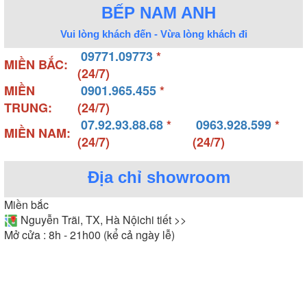
BẾP NAM ANH
Vui lòng khách đến - Vừa lòng khách đi
09771.09773
*
MIỀN BẮC:
(24/7)
MIỀN
0901.965.455
*
TRUNG:
(24/7)
07.92.93.88.68
*
0963.928.599
*
MIỀN NAM:
(24/7)
(24/7)
Địa chỉ showroom
Miền bắc
Nguyễn Trãi, TX, Hà Nội
chi tiết >>
Mở cửa : 8h - 21h00 (kể cả ngày lễ)