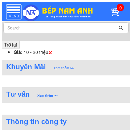
0
TOGGLE
NAVIGATION
MENU
Trở lại
Giá:
10 - 20 triệu
Khuyến Mãi
Xem thêm >>
Tư vấn
Xem thêm >>
Thông tin công ty