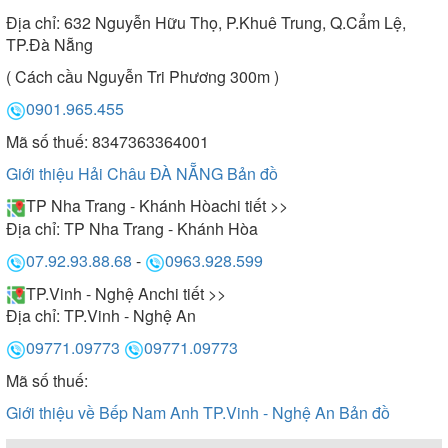
Địa chỉ:
632 Nguyễn Hữu Thọ, P.Khuê Trung, Q.Cẩm Lệ,
TP.Đà Nẵng
( Cách cầu Nguyễn Tri Phương 300m )
0901.965.455
Mã số thuế: 8347363364001
Giới thiệu Hải Châu ĐÀ NẴNG
Bản đồ
TP Nha Trang - Khánh Hòa
chi tiết >>
Địa chỉ:
TP Nha Trang - Khánh Hòa
07.92.93.88.68
-
0963.928.599
TP.Vinh - Nghệ An
chi tiết >>
Địa chỉ:
TP.Vinh - Nghệ An
09771.09773
09771.09773
Mã số thuế:
Giới thiệu về Bếp Nam Anh TP.Vinh - Nghệ An
Bản đồ