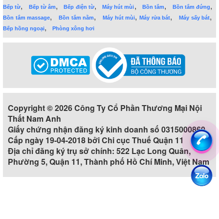
,
,
,
,
,
,
Bếp từ
Bếp từ âm
Bếp điện từ
Máy hút mùi
Bồn tắm
Bồn tắm đứng
,
,
,
,
,
Bồn tắm massage
Bồn tắm nằm
Máy hút mùi
Máy rửa bát
Máy sấy bát
,
Bếp hồng ngoại
Phòng xông hơi
Copyright © 2026 Công Ty Cổ Phần Thương Mại Nội
Thất Nam Anh
Giấy chứng nhận đăng ký kinh doanh số 0315000860
Cấp ngày 19-04-2018 bởi Chi cục Thuế Quận 11
Địa chỉ đăng ký trụ sở chính: 522 Lạc Long Quân,
Phường 5, Quận 11, Thành phố Hồ Chí Minh, Việt Nam