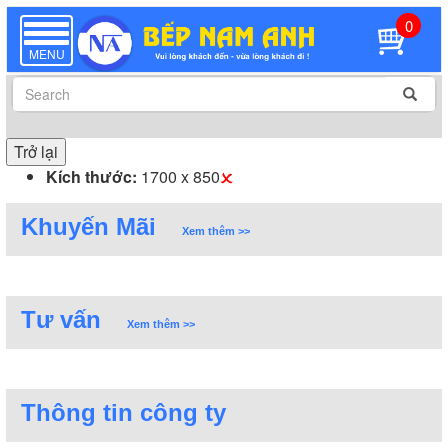
0
TOGGLE
NAVIGATION
MENU
Trở lại
Kích thước:
1700 x 850
Khuyến Mãi
Xem thêm >>
Tư vấn
Xem thêm >>
Thông tin công ty