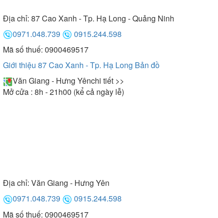
Địa chỉ:
87 Cao Xanh - Tp. Hạ Long - Quảng Ninh
0971.048.739
0915.244.598
Mã số thuế: 0900469517
Giới thiệu 87 Cao Xanh - Tp. Hạ Long
Bản đồ
Văn Giang - Hưng Yên
chi tiết >>
Mở cửa : 8h - 21h00 (kể cả ngày lễ)
Địa chỉ:
Văn Giang - Hưng Yên
0971.048.739
0915.244.598
Mã số thuế: 0900469517