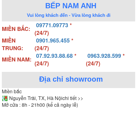
BẾP NAM ANH
Vui lòng khách đến - Vừa lòng khách đi
09771.09773
*
MIỀN BẮC:
(24/7)
MIỀN
0901.965.455
*
TRUNG:
(24/7)
07.92.93.88.68
*
0963.928.599
*
MIỀN NAM:
(24/7)
(24/7)
Địa chỉ showroom
Miền bắc
Nguyễn Trãi, TX, Hà Nội
chi tiết >>
Mở cửa : 8h - 21h00 (kể cả ngày lễ)