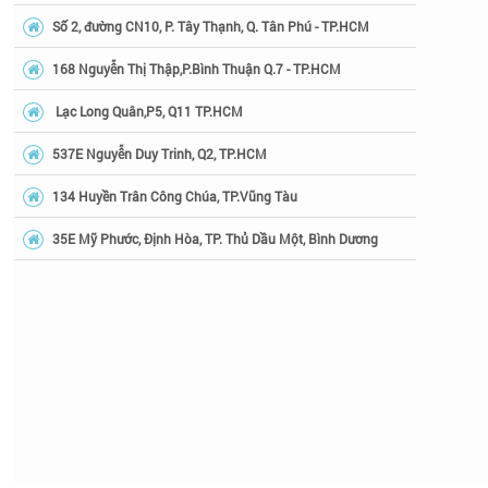
Số 2, đường CN10, P. Tây Thạnh, Q. Tân Phú - TP.HCM
168 Nguyễn Thị Thập,P.Bình Thuận Q.7 - TP.HCM
Lạc Long Quân,P5, Q11 TP.HCM
537E Nguyễn Duy Trinh, Q2, TP.HCM
134 Huyền Trân Công Chúa, TP.Vũng Tàu
35E Mỹ Phước, Định Hòa, TP. Thủ Dầu Một, Bình Dương