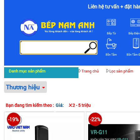
Liên hệ tư vấn + đặt hà
Bếp Từ
Bếp Điện
Bồn Tắm
Bồn Tắm 
Danh mục sản phẩm
Trang chủ
Lọc sản phẩm
Thương hiệu
Bạn đang tìm kiếm theo :
Giá:
2 - 5 triệu
-19%
-22%