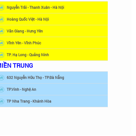
Nguyễn Trãi - Thanh Xuân - Hà Nội
Hoàng Quốc Việt - Hà Nội
Văn Giang - Hưng Yên
Vĩnh Yên - Vĩnh Phúc
TP. Hạ Long - Quảng Ninh
IỀN TRUNG
632 Nguyễn Hữu Thọ - TP.Đà Nẵng
TP.Vinh - Nghệ An
TP Nha Trang - Khánh Hòa