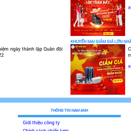
x
KHUYẾN MẠI GIẢM GIÁ LỚN NH
niệm ngày thành lập Quân đội
C
22
n
x
THÔNG TIN NAM ANH
Giới thiệu công ty
Chính sách chiến lược