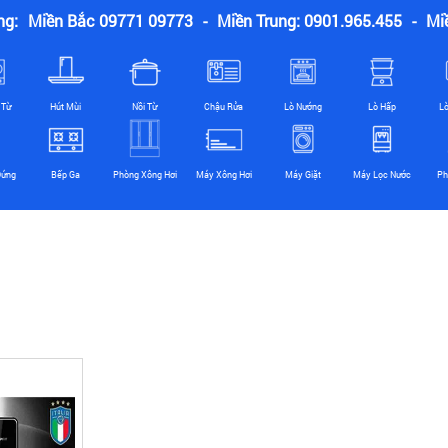
ng:
Miền Bắc 09771 09773
-
Miền Trung: 0901.965.455
-
Mi
 Từ
Hút Mùi
Nồi Từ
Chậu Rửa
Lò Nướng
Lò Hấp
L
Đứng
Bếp Ga
Phòng Xông Hơi
Máy Xông Hơi
Máy Giặt
Máy Lọc Nước
Ph