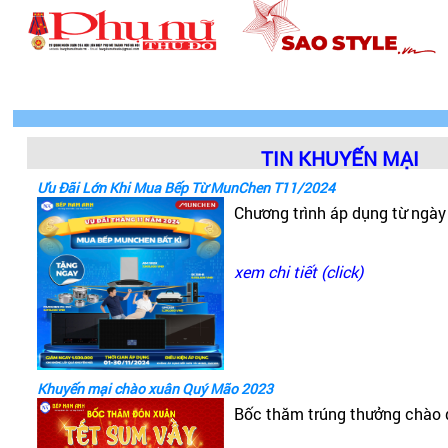
TIN KHUYẾN MẠI
Ưu Đãi Lớn Khi Mua Bếp Từ MunChen T11/2024
Chương trình áp dụng từ ngà
xem chi tiết (click)
Khuyến mại chào xuân Quý Mão 2023
Bốc thăm trúng thưởng chào