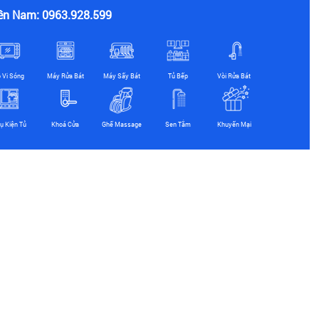
ền Nam: 0963.928.599
ò Vi Sóng
Máy Rửa Bát
Máy Sấy Bát
Tủ Bếp
Vòi Rửa Bát
ụ Kiện Tủ
Khoá Cửa
Ghế Massage
Sen Tắm
Khuyến Mại