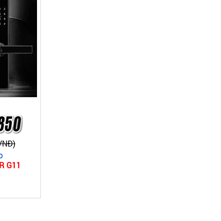
(VNĐ)
O
VR G11
1