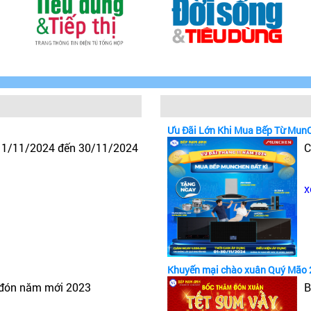
Ưu Đãi Lớn Khi Mua Bếp Từ Mun
y 1/11/2024 đến 30/11/2024
C
x
Khuyến mại chào xuân Quý Mão 
 đón năm mới 2023
B