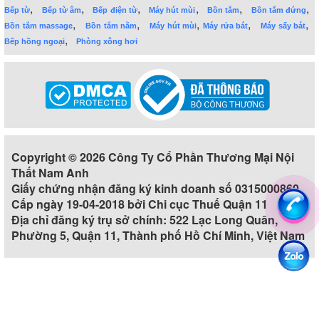
,
,
,
,
,
,
Bếp từ
Bếp từ âm
Bếp điện từ
Máy hút mùi
Bồn tắm
Bồn tắm đứng
,
,
,
,
,
Bồn tắm massage
Bồn tắm nằm
Máy hút mùi
Máy rửa bát
Máy sấy bát
,
Bếp hồng ngoại
Phòng xông hơi
Copyright © 2026 Công Ty Cổ Phần Thương Mại Nội
Thất Nam Anh
Giấy chứng nhận đăng ký kinh doanh số 0315000860
Cấp ngày 19-04-2018 bởi Chi cục Thuế Quận 11
Địa chỉ đăng ký trụ sở chính: 522 Lạc Long Quân,
Phường 5, Quận 11, Thành phố Hồ Chí Minh, Việt Nam