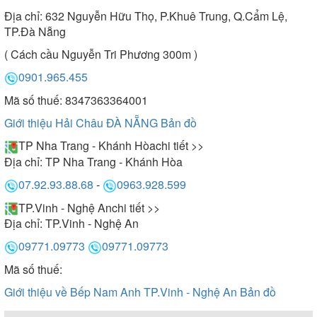
Địa chỉ:
632 Nguyễn Hữu Thọ, P.Khuê Trung, Q.Cẩm Lệ,
TP.Đà Nẵng
( Cách cầu Nguyễn Tri Phương 300m )
0901.965.455
Mã số thuế: 8347363364001
Giới thiệu Hải Châu ĐÀ NẴNG
Bản đồ
TP Nha Trang - Khánh Hòa
chi tiết >>
Địa chỉ:
TP Nha Trang - Khánh Hòa
07.92.93.88.68
-
0963.928.599
TP.Vinh - Nghệ An
chi tiết >>
Địa chỉ:
TP.Vinh - Nghệ An
09771.09773
09771.09773
Mã số thuế:
Giới thiệu về Bếp Nam Anh TP.Vinh - Nghệ An
Bản đồ