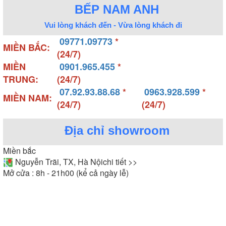
BẾP NAM ANH
Vui lòng khách đến - Vừa lòng khách đi
09771.09773
*
MIỀN BẮC:
(24/7)
MIỀN
0901.965.455
*
TRUNG:
(24/7)
07.92.93.88.68
*
0963.928.599
*
MIỀN NAM:
(24/7)
(24/7)
Địa chỉ showroom
Miền bắc
Nguyễn Trãi, TX, Hà Nội
chi tiết >>
Mở cửa : 8h - 21h00 (kể cả ngày lễ)