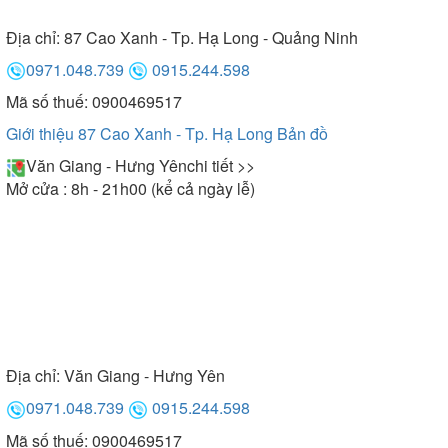
Địa chỉ:
87 Cao Xanh - Tp. Hạ Long - Quảng Ninh
0971.048.739
0915.244.598
Mã số thuế: 0900469517
Giới thiệu 87 Cao Xanh - Tp. Hạ Long
Bản đồ
Văn Giang - Hưng Yên
chi tiết >>
Mở cửa : 8h - 21h00 (kể cả ngày lễ)
Địa chỉ:
Văn Giang - Hưng Yên
0971.048.739
0915.244.598
Mã số thuế: 0900469517