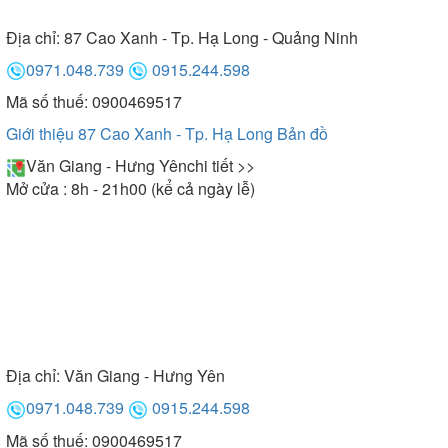
Địa chỉ:
87 Cao Xanh - Tp. Hạ Long - Quảng Ninh
0971.048.739
0915.244.598
Mã số thuế: 0900469517
Giới thiệu 87 Cao Xanh - Tp. Hạ Long
Bản đồ
Văn Giang - Hưng Yên
chi tiết >>
Mở cửa : 8h - 21h00 (kể cả ngày lễ)
Địa chỉ:
Văn Giang - Hưng Yên
0971.048.739
0915.244.598
Mã số thuế: 0900469517