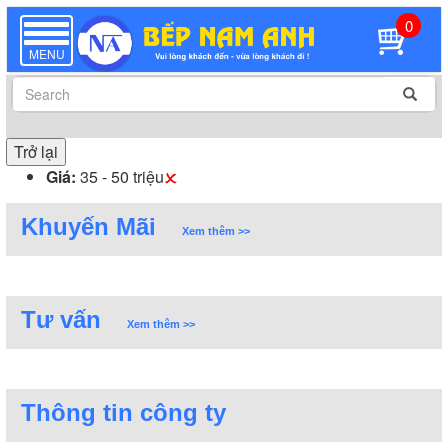
0
TOGGLE
NAVIGATION
MENU
Trở lại
Giá:
35 - 50 triệu
Khuyến Mãi
Xem thêm >>
Tư vấn
Xem thêm >>
Thông tin công ty