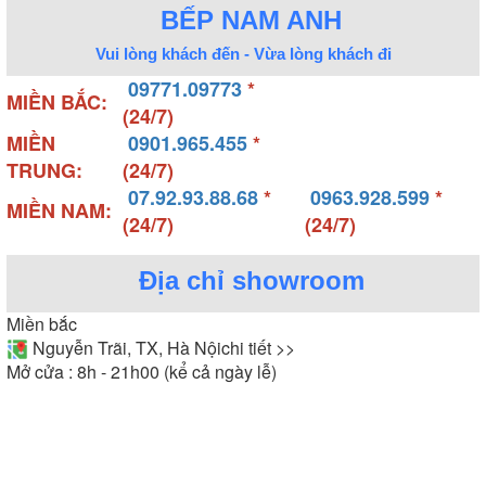
BẾP NAM ANH
Vui lòng khách đến - Vừa lòng khách đi
09771.09773
*
MIỀN BẮC:
(24/7)
MIỀN
0901.965.455
*
TRUNG:
(24/7)
07.92.93.88.68
*
0963.928.599
*
MIỀN NAM:
(24/7)
(24/7)
Địa chỉ showroom
Miền bắc
Nguyễn Trãi, TX, Hà Nội
chi tiết >>
Mở cửa : 8h - 21h00 (kể cả ngày lễ)