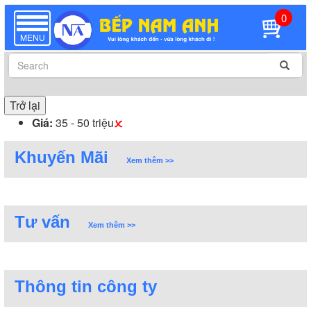
0
TOGGLE
NAVIGATION
MENU
Trở lại
Giá:
35 - 50 triệu
Khuyến Mãi
Xem thêm >>
Tư vấn
Xem thêm >>
Thông tin công ty