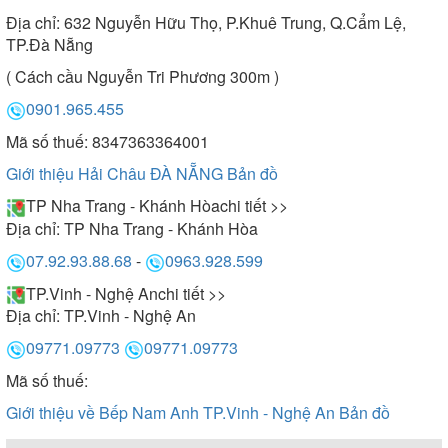
Địa chỉ:
632 Nguyễn Hữu Thọ, P.Khuê Trung, Q.Cẩm Lệ,
TP.Đà Nẵng
( Cách cầu Nguyễn Tri Phương 300m )
0901.965.455
Mã số thuế: 8347363364001
Giới thiệu Hải Châu ĐÀ NẴNG
Bản đồ
TP Nha Trang - Khánh Hòa
chi tiết >>
Địa chỉ:
TP Nha Trang - Khánh Hòa
07.92.93.88.68
-
0963.928.599
TP.Vinh - Nghệ An
chi tiết >>
Địa chỉ:
TP.Vinh - Nghệ An
09771.09773
09771.09773
Mã số thuế:
Giới thiệu về Bếp Nam Anh TP.Vinh - Nghệ An
Bản đồ