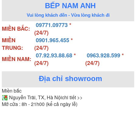
BẾP NAM ANH
Vui lòng khách đến - Vừa lòng khách đi
09771.09773
*
MIỀN BẮC:
(24/7)
MIỀN
0901.965.455
*
TRUNG:
(24/7)
07.92.93.88.68
*
0963.928.599
*
MIỀN NAM:
(24/7)
(24/7)
Địa chỉ showroom
Miền bắc
Nguyễn Trãi, TX, Hà Nội
chi tiết >>
Mở cửa : 8h - 21h00 (kể cả ngày lễ)