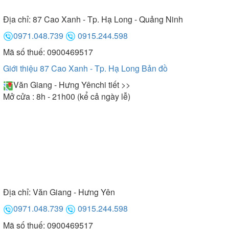
Địa chỉ:
87 Cao Xanh - Tp. Hạ Long - Quảng Ninh
0971.048.739
0915.244.598
Mã số thuế: 0900469517
Giới thiệu 87 Cao Xanh - Tp. Hạ Long
Bản đồ
Văn Giang - Hưng Yên
chi tiết >>
Mở cửa : 8h - 21h00 (kể cả ngày lễ)
Địa chỉ:
Văn Giang - Hưng Yên
0971.048.739
0915.244.598
Mã số thuế: 0900469517