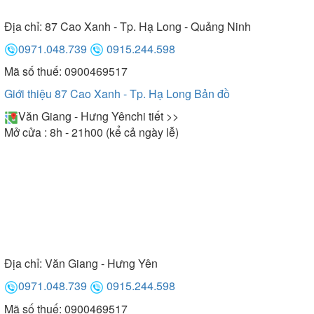
Địa chỉ:
87 Cao Xanh - Tp. Hạ Long - Quảng Ninh
0971.048.739
0915.244.598
Mã số thuế: 0900469517
Giới thiệu 87 Cao Xanh - Tp. Hạ Long
Bản đồ
Văn Giang - Hưng Yên
chi tiết >>
Mở cửa : 8h - 21h00 (kể cả ngày lễ)
Địa chỉ:
Văn Giang - Hưng Yên
0971.048.739
0915.244.598
Mã số thuế: 0900469517