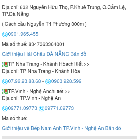
Địa chỉ:
632 Nguyễn Hữu Thọ, P.Khuê Trung, Q.Cẩm Lệ,
TP.Đà Nẵng
( Cách cầu Nguyễn Tri Phương 300m )
0901.965.455
Mã số thuế: 8347363364001
Giới thiệu Hải Châu ĐÀ NẴNG
Bản đồ
TP Nha Trang - Khánh Hòa
chi tiết >>
Địa chỉ:
TP Nha Trang - Khánh Hòa
07.92.93.88.68
-
0963.928.599
TP.Vinh - Nghệ An
chi tiết >>
Địa chỉ:
TP.Vinh - Nghệ An
09771.09773
09771.09773
Mã số thuế:
Giới thiệu về Bếp Nam Anh TP.Vinh - Nghệ An
Bản đồ