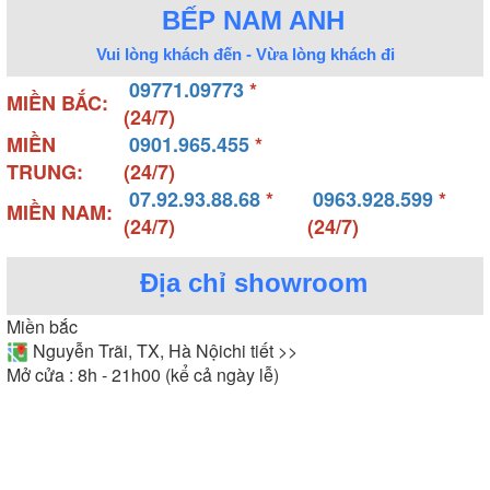
BẾP NAM ANH
Vui lòng khách đến - Vừa lòng khách đi
09771.09773
*
MIỀN BẮC:
(24/7)
MIỀN
0901.965.455
*
TRUNG:
(24/7)
07.92.93.88.68
*
0963.928.599
*
MIỀN NAM:
(24/7)
(24/7)
Địa chỉ showroom
Miền bắc
Nguyễn Trãi, TX, Hà Nội
chi tiết >>
Mở cửa : 8h - 21h00 (kể cả ngày lễ)