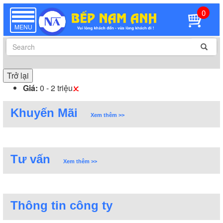
0
TOGGLE
NAVIGATION
MENU
Trở lại
Giá:
0 - 2 triệu
Khuyến Mãi
Xem thêm >>
Tư vấn
Xem thêm >>
Thông tin công ty