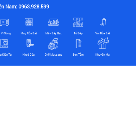
ền Nam: 0963.928.599
ò Vi Sóng
Máy Rửa Bát
Máy Sấy Bát
Tủ Bếp
Vòi Rửa Bát
ụ Kiện Tủ
Khoá Cửa
Ghế Massage
Sen Tắm
Khuyến Mại