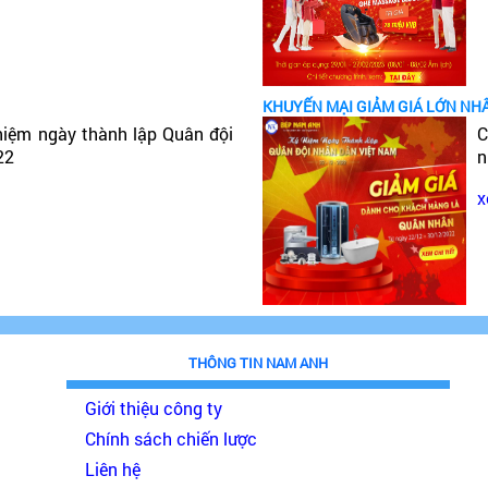
KHUYẾN MẠI GIẢM GIÁ LỚN NH
niệm ngày thành lập Quân đội
C
22
n
x
THÔNG TIN NAM ANH
Giới thiệu công ty
Chính sách chiến lược
Liên hệ