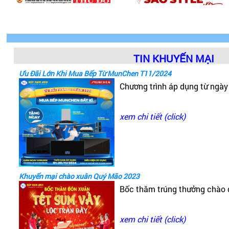
TIN KHUYẾN MẠI
Ưu Đãi Lớn Khi Mua Bếp Từ MunChen T11/2024
Chương trình áp dụng từ ngà
xem chi tiết (click)
Khuyến mại chào xuân Quý Mão 2023
Bốc thăm trúng thưởng chào
xem chi tiết (click)