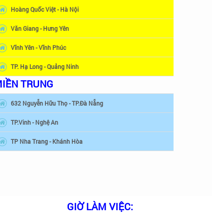
Hoàng Quốc Việt - Hà Nội
Văn Giang - Hưng Yên
Vĩnh Yên - Vĩnh Phúc
TP. Hạ Long - Quảng Ninh
IỀN TRUNG
632 Nguyễn Hữu Thọ - TP.Đà Nẵng
TP.Vinh - Nghệ An
TP Nha Trang - Khánh Hòa
GIỜ LÀM VIỆC: