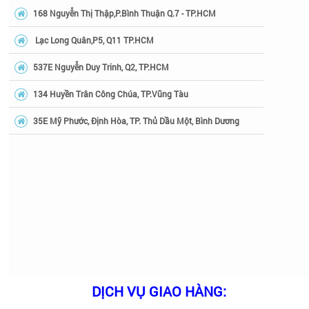
168 Nguyễn Thị Thập,P.Bình Thuận Q.7 - TP.HCM
Lạc Long Quân,P5, Q11 TP.HCM
537E Nguyễn Duy Trinh, Q2, TP.HCM
134 Huyền Trân Công Chúa, TP.Vũng Tàu
35E Mỹ Phước, Định Hòa, TP. Thủ Dầu Một, Bình Dương
DỊCH VỤ GIAO HÀNG: