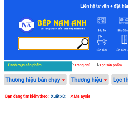
Liên hệ tư vấn + đặt hà
Bếp Từ
Bếp Điện
Bồn Tắm
Bồn Tắm 
Danh mục sản phẩm
Trang chủ
Lọc sản phẩm
Thương hiệu bán chạy
Thương hiệu
Lọc t
Bạn đang tìm kiếm theo :
Xuất xứ:
Malaysia