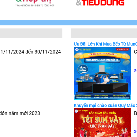
Ưu Đãi Lớn Khi Mua Bếp Từ Mun
y 1/11/2024 đến 30/11/2024
C
x
Khuyến mại chào xuân Quý Mão 
 đón năm mới 2023
B
x