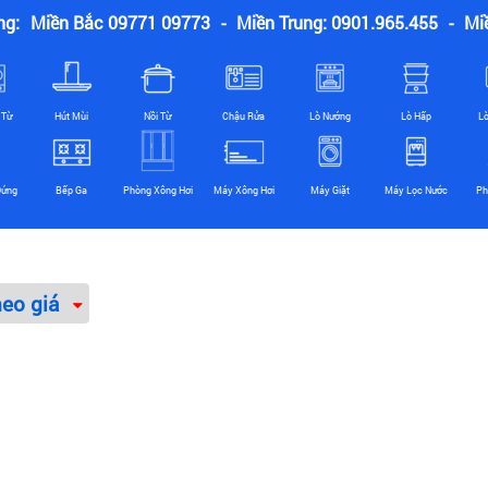
ng:
Miền Bắc 09771 09773
-
Miền Trung: 0901.965.455
-
Mi
 Từ
Hút Mùi
Nồi Từ
Chậu Rửa
Lò Nướng
Lò Hấp
L
Đứng
Bếp Ga
Phòng Xông Hơi
Máy Xông Hơi
Máy Giặt
Máy Lọc Nước
Ph
heo giá