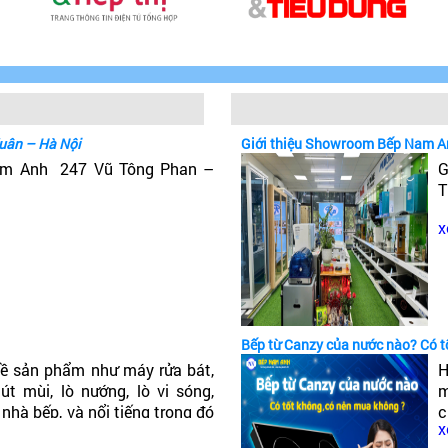
uân – Hà Nội
Giới thiệu Showroom Bếp Nam A
Nam Anh 247 Vũ Tông Phan –
G
T
x
Bếp từ Canzy của nước nào? Có 
ề sản phẩm như máy rửa bát,
H
t mùi, lò nướng, lò vi sóng,
m
 nhà bếp, và nổi tiếng trong đó
c
x
ếp từ Canzy của nước nào? Có
c