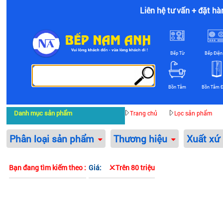
Liên hệ tư vấn + đặt hà
Bếp Từ
Bếp Điện
Bồn Tắm
Bồn Tắm 
Danh mục sản phẩm
Trang chủ
Lọc sản phẩm
Phân loại sản phẩm
Thương hiệu
Xuất xứ
Bạn đang tìm kiếm theo :
Giá:
Trên 80 triệu