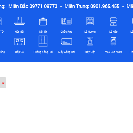
ng:
Miền Bắc 09771 09773
-
Miền Trung: 0901.965.455
-
Mi
 Từ
Hút Mùi
Nồi Từ
Chậu Rửa
Lò Nướng
Lò Hấp
L
Đứng
Bếp Ga
Phòng Xông Hơi
Máy Xông Hơi
Máy Giặt
Máy Lọc Nước
Ph