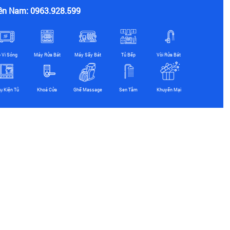
ền Nam: 0963.928.599
ò Vi Sóng
Máy Rửa Bát
Máy Sấy Bát
Tủ Bếp
Vòi Rửa Bát
ụ Kiện Tủ
Khoá Cửa
Ghế Massage
Sen Tắm
Khuyến Mại