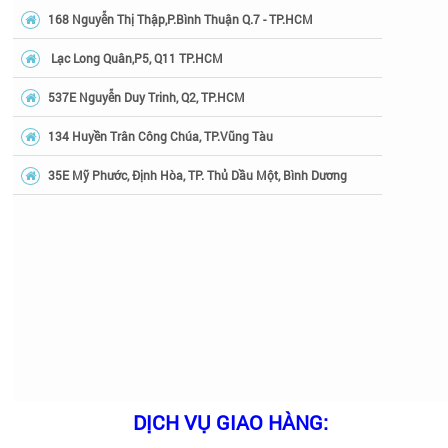
168 Nguyễn Thị Thập,P.Bình Thuận Q.7 - TP.HCM
Lạc Long Quân,P5, Q11 TP.HCM
537E Nguyễn Duy Trinh, Q2, TP.HCM
134 Huyền Trân Công Chúa, TP.Vũng Tàu
35E Mỹ Phước, Định Hòa, TP. Thủ Dầu Một, Bình Dương
DỊCH VỤ GIAO HÀNG: