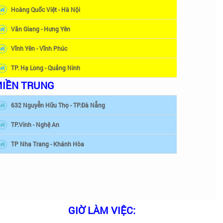
Hoàng Quốc Việt - Hà Nội
Văn Giang - Hưng Yên
Vĩnh Yên - Vĩnh Phúc
TP. Hạ Long - Quảng Ninh
IỀN TRUNG
632 Nguyễn Hữu Thọ - TP.Đà Nẵng
TP.Vinh - Nghệ An
TP Nha Trang - Khánh Hòa
GIỜ LÀM VIỆC: