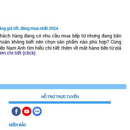
ốt không?
ãng giá tốt, đáng mua nhất 2024
hách hàng đang có nhu cầu mua bếp từ nhưng đang băn
hoăn không biết nên chọn sản phẩm nào phù hợp? Cùng
ếp Nam Anh tìm hiểu chi tiết thêm về mặt hàng bếp từ giá
em chi tiết (click)
hải chăng, chất lượng cao, đáng mua nhất 2024!
HỖ TRỢ TRỰC TUYẾN
MIỀN BẮC