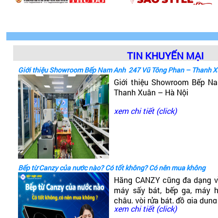
TIN KHUYẾN MẠI
Giới thiệu Showroom Bếp Nam Anh 247 Vũ Tông Phan – Thanh X
Giới thiệu Showroom Bếp 
Thanh Xuân – Hà Nội
xem chi tiết (click)
Bếp từ Canzy của nước nào? Có tốt không? Có nên mua không
Hãng CANZY cũng đa dạng v
máy sấy bát, bếp ga, máy hú
chậu, vòi rửa bát, đồ gia dụng
xem chi tiết (click)
có dòng bếp từ Canzy. Vậy B