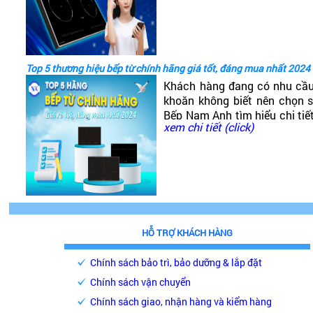
tốt không?
Top 5 thương hiệu bếp từ chính hãng giá tốt, đáng mua nhất 2024
Khách hàng đang có nhu cầ
khoăn không biết nên chọn
Bếp Nam Anh tìm hiểu chi tiế
xem chi tiết (click)
phải chăng, chất lượng cao, 
HỖ TRỢ KHÁCH HÀNG
Chính sách bảo trì, bảo dưỡng & lắp đặt
Chính sách vận chuyển
Chính sách giao, nhận hàng và kiểm hàng