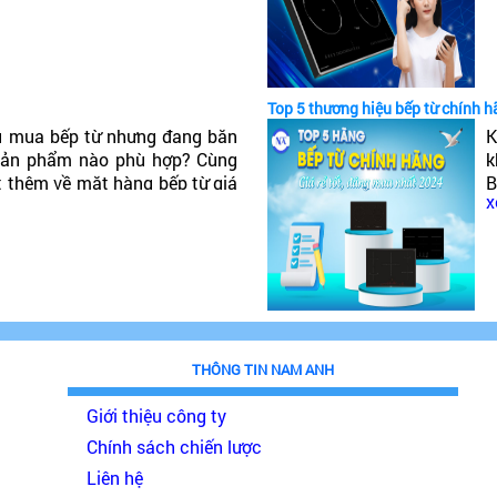
t
Top 5 thương hiệu bếp từ chính h
u mua bếp từ nhưng đang băn
K
 sản phẩm nào phù hợp? Cùng
k
t thêm về mặt hàng bếp từ giá
B
x
đáng mua nhất 2024!
p
THÔNG TIN NAM ANH
Giới thiệu công ty
Chính sách chiến lược
Liên hệ