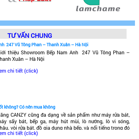
TƯ VẤN CHUNG
nh 247 Vũ Tông Phan – Thanh Xuân – Hà Nội
iới thiệu Showroom Bếp Nam Anh 247 Vũ Tông Phan –
hanh Xuân – Hà Nội
em chi tiết (click)
tốt không? Có nên mua không
ãng CANZY cũng đa dạng về sản phẩm như máy rửa bát,
áy sấy bát, bếp ga, máy hút mùi, lò nướng, lò vi sóng,
hậu, vòi rửa bát, đồ gia dụng nhà bếp, và nổi tiếng trong đó
em chi tiết (click)
ó dòng bếp từ Canzy. Vậy Bếp từ Canzy của nước nào? Có