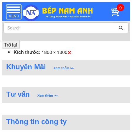
0
TOGGLE
NAVIGATION
MENU
Trở lại
Kích thước:
1800 x 1300
Khuyến Mãi
Xem thêm >>
Tư vấn
Xem thêm >>
Thông tin công ty