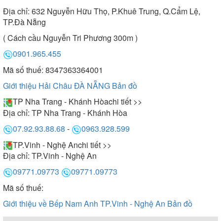
Địa chỉ:
632 Nguyễn Hữu Thọ, P.Khuê Trung, Q.Cẩm Lệ,
TP.Đà Nẵng
( Cách cầu Nguyễn Tri Phương 300m )
0901.965.455
Mã số thuế: 8347363364001
Giới thiệu Hải Châu ĐÀ NẴNG
Bản đồ
TP Nha Trang - Khánh Hòa
chi tiết >>
Địa chỉ:
TP Nha Trang - Khánh Hòa
07.92.93.88.68
-
0963.928.599
TP.Vinh - Nghệ An
chi tiết >>
Địa chỉ:
TP.Vinh - Nghệ An
09771.09773
09771.09773
Mã số thuế:
Giới thiệu về Bếp Nam Anh TP.Vinh - Nghệ An
Bản đồ