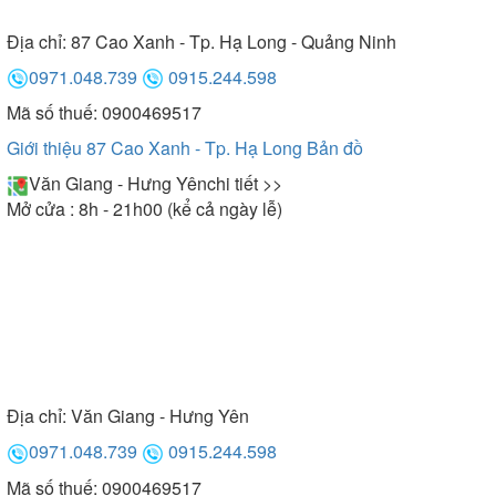
Địa chỉ:
87 Cao Xanh - Tp. Hạ Long - Quảng Ninh
0971.048.739
0915.244.598
Mã số thuế: 0900469517
Giới thiệu 87 Cao Xanh - Tp. Hạ Long
Bản đồ
Văn Giang - Hưng Yên
chi tiết >>
Mở cửa : 8h - 21h00 (kể cả ngày lễ)
Địa chỉ:
Văn Giang - Hưng Yên
0971.048.739
0915.244.598
Mã số thuế: 0900469517