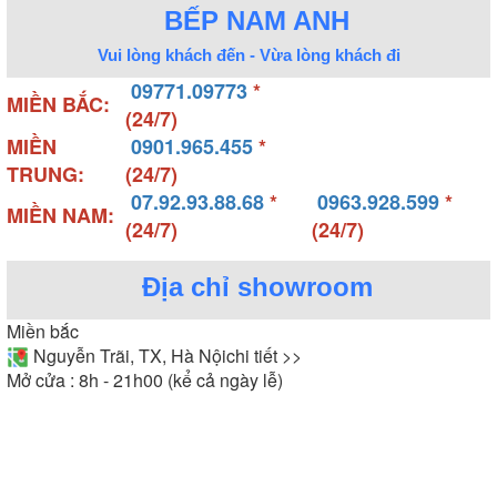
BẾP NAM ANH
Vui lòng khách đến - Vừa lòng khách đi
09771.09773
*
MIỀN BẮC:
(24/7)
MIỀN
0901.965.455
*
TRUNG:
(24/7)
07.92.93.88.68
*
0963.928.599
*
MIỀN NAM:
(24/7)
(24/7)
Địa chỉ showroom
Miền bắc
Nguyễn Trãi, TX, Hà Nội
chi tiết >>
Mở cửa : 8h - 21h00 (kể cả ngày lễ)