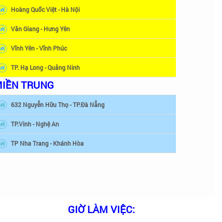
Hoàng Quốc Việt - Hà Nội
Văn Giang - Hưng Yên
Vĩnh Yên - Vĩnh Phúc
TP. Hạ Long - Quảng Ninh
IỀN TRUNG
632 Nguyễn Hữu Thọ - TP.Đà Nẵng
TP.Vinh - Nghệ An
TP Nha Trang - Khánh Hòa
GIỜ LÀM VIỆC: