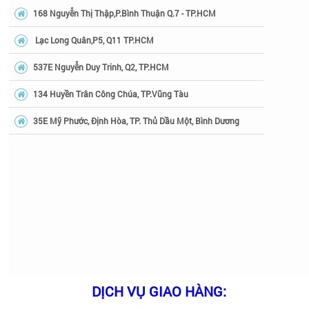
168 Nguyễn Thị Thập,P.Bình Thuận Q.7 - TP.HCM
Lạc Long Quân,P5, Q11 TP.HCM
537E Nguyễn Duy Trinh, Q2, TP.HCM
134 Huyền Trân Công Chúa, TP.Vũng Tàu
35E Mỹ Phước, Định Hòa, TP. Thủ Dầu Một, Bình Dương
DỊCH VỤ GIAO HÀNG: