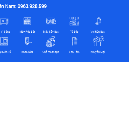
ền Nam: 0963.928.599
ò Vi Sóng
Máy Rửa Bát
Máy Sấy Bát
Tủ Bếp
Vòi Rửa Bát
ụ Kiện Tủ
Khoá Cửa
Ghế Massage
Sen Tắm
Khuyến Mại