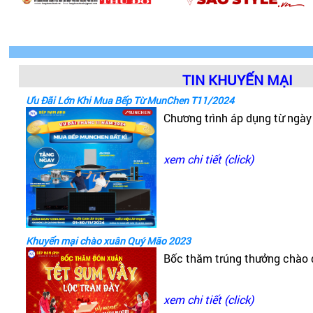
TIN KHUYẾN MẠI
Ưu Đãi Lớn Khi Mua Bếp Từ MunChen T11/2024
Chương trình áp dụng từ ngà
xem chi tiết (click)
Khuyến mại chào xuân Quý Mão 2023
Bốc thăm trúng thưởng chào
xem chi tiết (click)