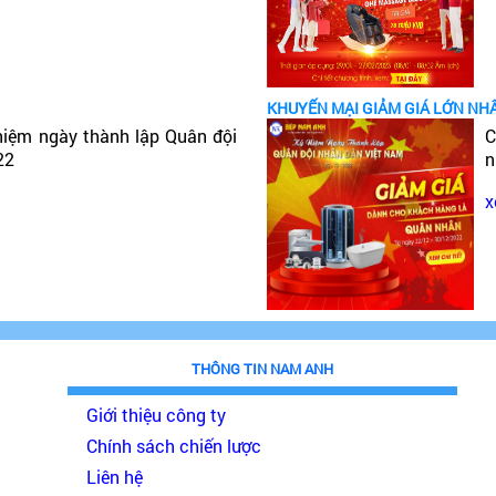
KHUYẾN MẠI GIẢM GIÁ LỚN NH
niệm ngày thành lập Quân đội
C
22
n
x
THÔNG TIN NAM ANH
Giới thiệu công ty
Chính sách chiến lược
Liên hệ