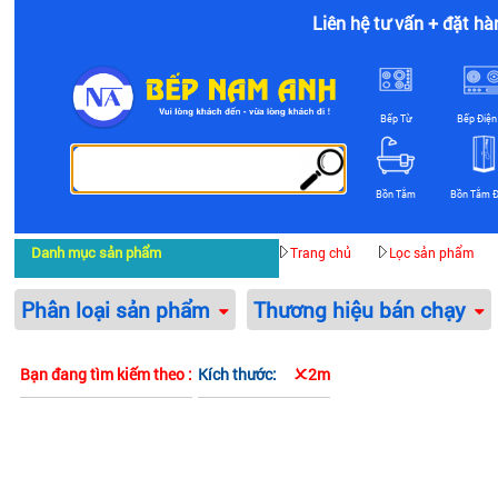
Liên hệ tư vấn + đặt hà
Bếp Từ
Bếp Điện
Bồn Tắm
Bồn Tắm 
Danh mục sản phẩm
Trang chủ
Lọc sản phẩm
Phân loại sản phẩm
Thương hiệu bán chạy
Bạn đang tìm kiếm theo :
Kích thước:
2m