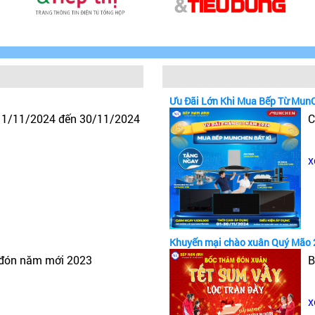
Ưu Đãi Lớn Khi Mua Bếp Từ Mun
y 1/11/2024 đến 30/11/2024
C
x
Khuyến mại chào xuân Quý Mão 
 đón năm mới 2023
B
x