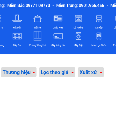
ng:
Miền Bắc 09771 09773
-
Miền Trung: 0901.965.455
-
Mi
 Từ
Hút Mùi
Nồi Từ
Chậu Rửa
Lò Nướng
Lò Hấp
L
Đứng
Bếp Ga
Phòng Xông Hơi
Máy Xông Hơi
Máy Giặt
Máy Lọc Nước
Ph
Thương hiệu
Lọc theo giá
Xuất xứ