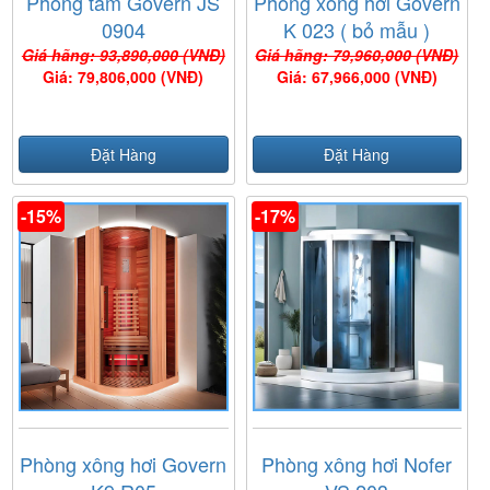
Phòng tắm Govern JS
Phòng xông hơi Govern
0904
K 023 ( bỏ mẫu )
Giá hãng: 93,890,000 (VNĐ)
Giá hãng: 79,960,000 (VNĐ)
Giá: 79,806,000 (VNĐ)
Giá: 67,966,000 (VNĐ)
Đặt Hàng
Đặt Hàng
-15%
-17%
Phòng xông hơi Govern
Phòng xông hơi Nofer