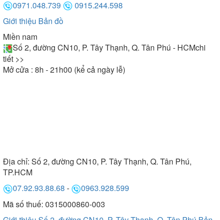
0971.048.739
0915.244.598
Giới thiệu
Bản đồ
Miền nam
Số 2, đường CN10, P. Tây Thạnh, Q. Tân Phú - HCM
chi
tiết >>
Mở cửa : 8h - 21h00 (kể cả ngày lễ)
Địa chỉ:
Số 2, đường CN10, P. Tây Thạnh, Q. Tân Phú,
TP.HCM
07.92.93.88.68
-
0963.928.599
Mã số thuế: 0315000860-003
Giới thiệu Số 2, đường CN10, P. Tây Thạnh, Q. Tân Phú
Bản