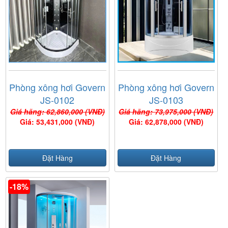
Phòng xông hơi Govern
Phòng xông hơi Govern
JS-0102
JS-0103
Giá hãng: 62,860,000 (VNĐ)
Giá hãng: 73,975,000 (VNĐ)
Giá: 53,431,000 (VNĐ)
Giá: 62,878,000 (VNĐ)
Đặt Hàng
Đặt Hàng
-18%