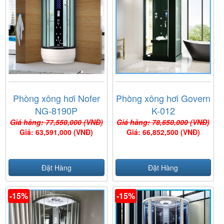
Phòng xông hơi Nofer
Phòng xông hơi Govern
NG-8190P
K-012
Giá hãng: 77,550,000 (VNĐ)
Giá hãng: 78,650,000 (VNĐ)
Giá: 63,591,000 (VNĐ)
Giá: 66,852,500 (VNĐ)
Đặt Hàng
Đặt Hàng
-15%
-15%