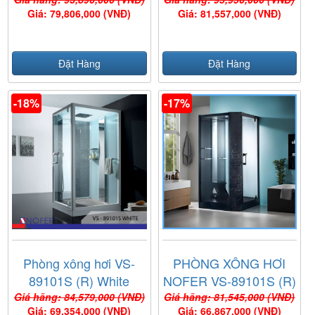
Giá: 79,806,000 (VNĐ)
Giá: 81,557,000 (VNĐ)
Đặt Hàng
Đặt Hàng
-18%
-17%
Phòng xông hơi VS-
PHÒNG XÔNG HƠI
89101S (R) White
NOFER VS-89101S (R)
BLACK
Giá hãng: 84,579,000 (VNĐ)
Giá hãng: 81,545,000 (VNĐ)
Giá: 69,354,000 (VNĐ)
Giá: 66,867,000 (VNĐ)