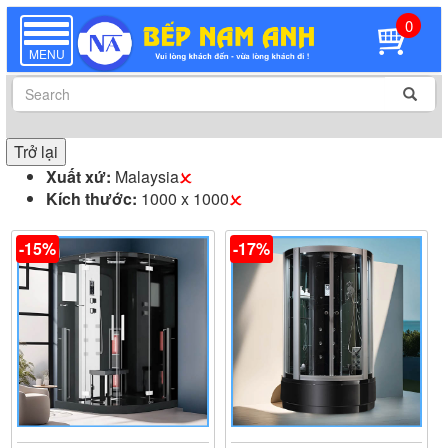
0
TOGGLE
NAVIGATION
MENU
Trở lại
Xuất xứ:
Malaysia
Kích thước:
1000 x 1000
-15%
-17%