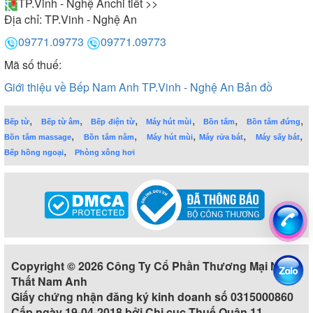
TP.Vinh - Nghệ An
chi tiết >>
Địa chỉ:
TP.Vinh - Nghệ An
09771.09773
09771.09773
Mã số thuế:
Giới thiệu về Bếp Nam Anh TP.Vinh - Nghệ An
Bản đồ
,
,
,
,
,
,
Bếp từ
Bếp từ âm
Bếp điện từ
Máy hút mùi
Bồn tắm
Bồn tắm đứng
,
,
,
,
,
Bồn tắm massage
Bồn tắm nằm
Máy hút mùi
Máy rửa bát
Máy sấy bát
,
Bếp hồng ngoại
Phòng xông hơi
Copyright © 2026 Công Ty Cổ Phần Thương Mại Nội
Thất Nam Anh
Giấy chứng nhận đăng ký kinh doanh số 0315000860
Cấp ngày 19-04-2018 bởi Chi cục Thuế Quận 11