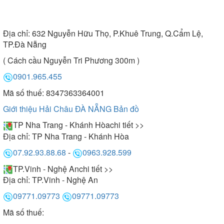
Địa chỉ:
632 Nguyễn Hữu Thọ, P.Khuê Trung, Q.Cẩm Lệ,
TP.Đà Nẵng
( Cách cầu Nguyễn Tri Phương 300m )
0901.965.455
Mã số thuế: 8347363364001
Giới thiệu Hải Châu ĐÀ NẴNG
Bản đồ
TP Nha Trang - Khánh Hòa
chi tiết >>
Địa chỉ:
TP Nha Trang - Khánh Hòa
07.92.93.88.68
-
0963.928.599
TP.Vinh - Nghệ An
chi tiết >>
Địa chỉ:
TP.Vinh - Nghệ An
09771.09773
09771.09773
Mã số thuế: