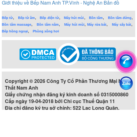
Giới thiệu về Bếp Nam Anh TP.Vinh - Nghệ An
Bản đồ
,
,
,
,
,
,
Bếp từ
Bếp từ âm
Bếp điện từ
Máy hút mùi
Bồn tắm
Bồn tắm đứng
,
,
,
,
,
Bồn tắm massage
Bồn tắm nằm
Máy hút mùi
Máy rửa bát
Máy sấy bát
,
Bếp hồng ngoại
Phòng xông hơi
Copyright © 2026 Công Ty Cổ Phần Thương Mại Nội
Thất Nam Anh
Giấy chứng nhận đăng ký kinh doanh số 0315000860
Cấp ngày 19-04-2018 bởi Chi cục Thuế Quận 11
Địa chỉ đăng ký trụ sở chính: 522 Lạc Long Quân,
Phường 5, Quận 11, Thành phố Hồ Chí Minh, Việt Nam