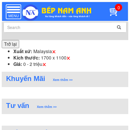
0
TOGGLE
NAVIGATION
MENU
Trở lại
Xuất xứ:
Malaysia
Kích thước:
1700 x 1100
Giá:
0 - 2 triệu
Khuyến Mãi
Xem thêm >>
Tư vấn
Xem thêm >>