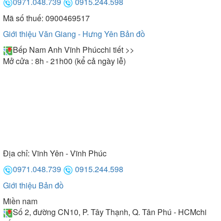
0971.048.739
0915.244.598
Mã số thuế: 0900469517
Giới thiệu Văn Giang - Hưng Yên
Bản đồ
Bếp Nam Anh Vĩnh Phúc
chi tiết >>
Mở cửa : 8h - 21h00 (kể cả ngày lễ)
Địa chỉ:
Vĩnh Yên - Vĩnh Phúc
0971.048.739
0915.244.598
Giới thiệu
Bản đồ
Miền nam
Số 2, đường CN10, P. Tây Thạnh, Q. Tân Phú - HCM
chi