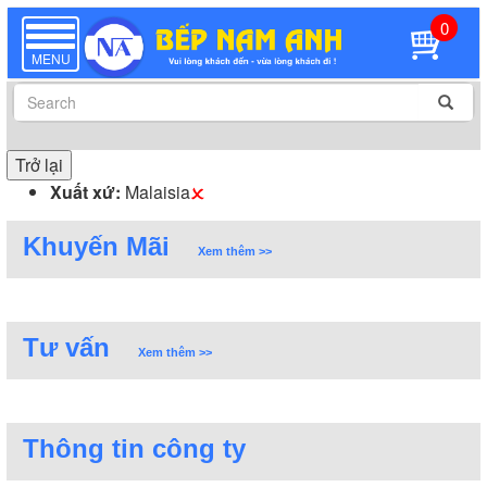
0
TOGGLE
NAVIGATION
MENU
Trở lại
Xuất xứ:
Malaisia
Khuyến Mãi
Xem thêm >>
Tư vấn
Xem thêm >>
Thông tin công ty