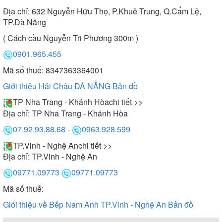
Địa chỉ:
632 Nguyễn Hữu Thọ, P.Khuê Trung, Q.Cẩm Lệ,
TP.Đà Nẵng
( Cách cầu Nguyễn Tri Phương 300m )
0901.965.455
Mã số thuế: 8347363364001
Giới thiệu Hải Châu ĐÀ NẴNG
Bản đồ
TP Nha Trang - Khánh Hòa
chi tiết >>
Địa chỉ:
TP Nha Trang - Khánh Hòa
07.92.93.88.68
-
0963.928.599
TP.Vinh - Nghệ An
chi tiết >>
Địa chỉ:
TP.Vinh - Nghệ An
09771.09773
09771.09773
Mã số thuế:
Giới thiệu về Bếp Nam Anh TP.Vinh - Nghệ An
Bản đồ