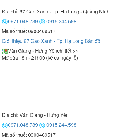
Địa chỉ:
87 Cao Xanh - Tp. Hạ Long - Quảng Ninh
0971.048.739
0915.244.598
Mã số thuế: 0900469517
Giới thiệu 87 Cao Xanh - Tp. Hạ Long
Bản đồ
Văn Giang - Hưng Yên
chi tiết >>
Mở cửa : 8h - 21h00 (kể cả ngày lễ)
Địa chỉ:
Văn Giang - Hưng Yên
0971.048.739
0915.244.598
Mã số thuế: 0900469517