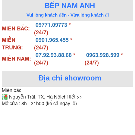
BẾP NAM ANH
Vui lòng khách đến - Vừa lòng khách đi
09771.09773
*
MIỀN BẮC:
(24/7)
MIỀN
0901.965.455
*
TRUNG:
(24/7)
07.92.93.88.68
*
0963.928.599
*
MIỀN NAM:
(24/7)
(24/7)
Địa chỉ showroom
Miền bắc
Nguyễn Trãi, TX, Hà Nội
chi tiết >>
Mở cửa : 8h - 21h00 (kể cả ngày lễ)