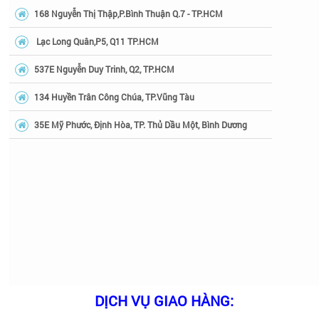
168 Nguyễn Thị Thập,P.Bình Thuận Q.7 - TP.HCM
Lạc Long Quân,P5, Q11 TP.HCM
537E Nguyễn Duy Trinh, Q2, TP.HCM
134 Huyền Trân Công Chúa, TP.Vũng Tàu
35E Mỹ Phước, Định Hòa, TP. Thủ Dầu Một, Bình Dương
DỊCH VỤ GIAO HÀNG: