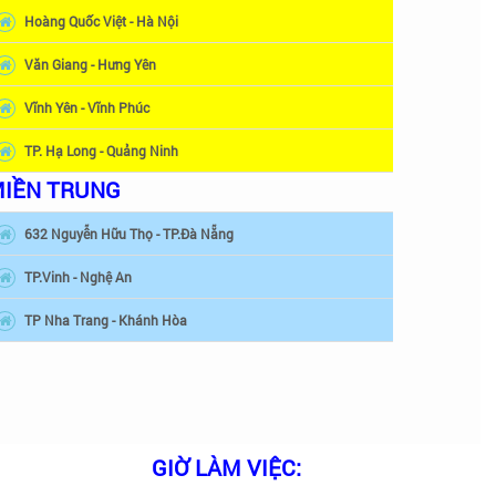
Hoàng Quốc Việt - Hà Nội
Văn Giang - Hưng Yên
Vĩnh Yên - Vĩnh Phúc
TP. Hạ Long - Quảng Ninh
IỀN TRUNG
632 Nguyễn Hữu Thọ - TP.Đà Nẵng
TP.Vinh - Nghệ An
TP Nha Trang - Khánh Hòa
GIỜ LÀM VIỆC: