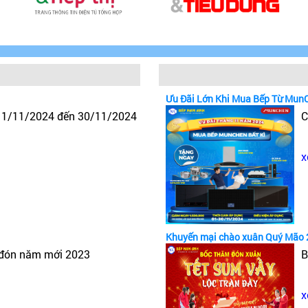
Ưu Đãi Lớn Khi Mua Bếp Từ Mun
y 1/11/2024 đến 30/11/2024
C
x
Khuyến mại chào xuân Quý Mão 
 đón năm mới 2023
B
x