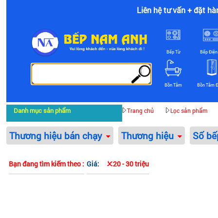
Liên hệ tư vấn + đặt hà
Bếp Từ
Bếp Điện
Bồn Tắm
Bồn Tắm 
Danh mục sản phẩm
Trang chủ
Lọc sản phẩm
Thương hiệu bán chạy
Thương hiệu
Số b
Bạn đang tìm kiếm theo :
Giá:
20 - 30 triệu