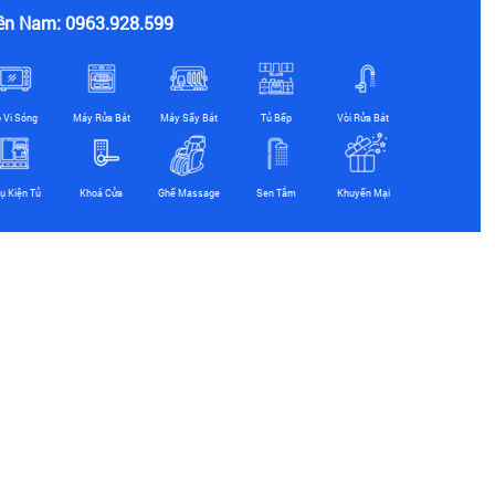
ền Nam: 0963.928.599
ò Vi Sóng
Máy Rửa Bát
Máy Sấy Bát
Tủ Bếp
Vòi Rửa Bát
ụ Kiện Tủ
Khoá Cửa
Ghế Massage
Sen Tắm
Khuyến Mại