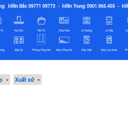
ng:
Miền Bắc 09771 09773
-
Miền Trung: 0901.965.455
-
Mi
 Từ
Hút Mùi
Nồi Từ
Chậu Rửa
Lò Nướng
Lò Hấp
L
Đứng
Bếp Ga
Phòng Xông Hơi
Máy Xông Hơi
Máy Giặt
Máy Lọc Nước
Ph
ếp
Xuất xứ