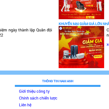
KHUYẾN MẠI GIẢM GIÁ LỚN NH
niệm ngày thành lập Quân đội
C
22
n
x
THÔNG TIN NAM ANH
Giới thiệu công ty
Chính sách chiến lược
Liên hệ