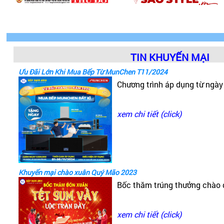
TIN KHUYẾN MẠI
Ưu Đãi Lớn Khi Mua Bếp Từ MunChen T11/2024
Chương trình áp dụng từ ngà
xem chi tiết (click)
Khuyến mại chào xuân Quý Mão 2023
Bốc thăm trúng thưởng chào
xem chi tiết (click)