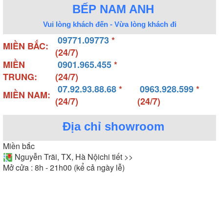
BẾP NAM ANH
Vui lòng khách đến - Vừa lòng khách đi
09771.09773
*
MIỀN BẮC:
(24/7)
MIỀN
0901.965.455
*
TRUNG:
(24/7)
07.92.93.88.68
*
0963.928.599
*
MIỀN NAM:
(24/7)
(24/7)
Địa chỉ showroom
Miền bắc
Nguyễn Trãi, TX, Hà Nội
chi tiết >>
Mở cửa : 8h - 21h00 (kể cả ngày lễ)