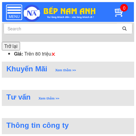
0
TOGGLE
NAVIGATION
MENU
Trở lại
Giá:
Trên 80 triệu
Khuyến Mãi
Xem thêm >>
Tư vấn
Xem thêm >>
Thông tin công ty