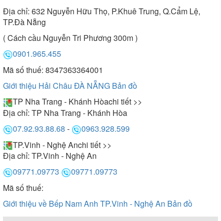
Địa chỉ:
632 Nguyễn Hữu Thọ, P.Khuê Trung, Q.Cẩm Lệ,
TP.Đà Nẵng
( Cách cầu Nguyễn Tri Phương 300m )
0901.965.455
Mã số thuế: 8347363364001
Giới thiệu Hải Châu ĐÀ NẴNG
Bản đồ
TP Nha Trang - Khánh Hòa
chi tiết >>
Địa chỉ:
TP Nha Trang - Khánh Hòa
07.92.93.88.68
-
0963.928.599
TP.Vinh - Nghệ An
chi tiết >>
Địa chỉ:
TP.Vinh - Nghệ An
09771.09773
09771.09773
Mã số thuế:
Giới thiệu về Bếp Nam Anh TP.Vinh - Nghệ An
Bản đồ