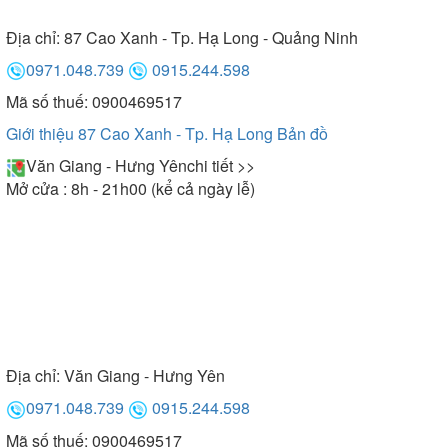
Địa chỉ:
87 Cao Xanh - Tp. Hạ Long - Quảng Ninh
0971.048.739
0915.244.598
Mã số thuế: 0900469517
Giới thiệu 87 Cao Xanh - Tp. Hạ Long
Bản đồ
Văn Giang - Hưng Yên
chi tiết >>
Mở cửa : 8h - 21h00 (kể cả ngày lễ)
Địa chỉ:
Văn Giang - Hưng Yên
0971.048.739
0915.244.598
Mã số thuế: 0900469517