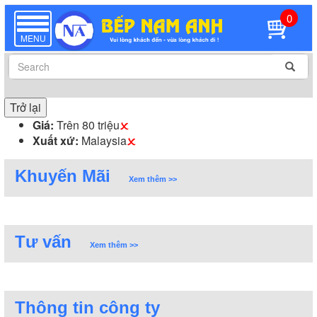
0
TOGGLE
NAVIGATION
MENU
Trở lại
Giá:
Trên 80 triệu
Xuất xứ:
Malaysia
Khuyến Mãi
Xem thêm >>
Tư vấn
Xem thêm >>
Thông tin công ty