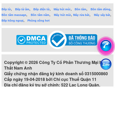
,
,
,
,
,
,
Bếp từ
Bếp từ âm
Bếp điện từ
Máy hút mùi
Bồn tắm
Bồn tắm đứng
,
,
,
,
,
Bồn tắm massage
Bồn tắm nằm
Máy hút mùi
Máy rửa bát
Máy sấy bát
,
Bếp hồng ngoại
Phòng xông hơi
Copyright © 2026 Công Ty Cổ Phần Thương Mại Nội
Thất Nam Anh
Giấy chứng nhận đăng ký kinh doanh số 0315000860
Cấp ngày 19-04-2018 bởi Chi cục Thuế Quận 11
Địa chỉ đăng ký trụ sở chính: 522 Lạc Long Quân,
Phường 5, Quận 11, Thành phố Hồ Chí Minh, Việt Nam