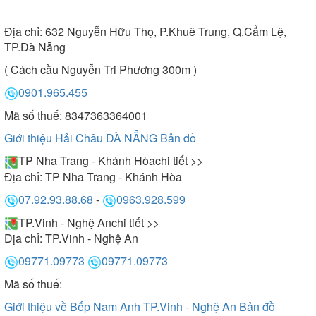
Địa chỉ:
632 Nguyễn Hữu Thọ, P.Khuê Trung, Q.Cẩm Lệ,
TP.Đà Nẵng
( Cách cầu Nguyễn Tri Phương 300m )
0901.965.455
Mã số thuế: 8347363364001
Giới thiệu Hải Châu ĐÀ NẴNG
Bản đồ
TP Nha Trang - Khánh Hòa
chi tiết >>
Địa chỉ:
TP Nha Trang - Khánh Hòa
07.92.93.88.68
-
0963.928.599
TP.Vinh - Nghệ An
chi tiết >>
Địa chỉ:
TP.Vinh - Nghệ An
09771.09773
09771.09773
Mã số thuế:
Giới thiệu về Bếp Nam Anh TP.Vinh - Nghệ An
Bản đồ