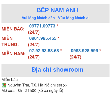
BẾP NAM ANH
Vui lòng khách đến - Vừa lòng khách đi
09771.09773
*
MIỀN BẮC:
(24/7)
MIỀN
0901.965.455
*
TRUNG:
(24/7)
07.92.93.88.68
*
0963.928.599
*
MIỀN NAM:
(24/7)
(24/7)
Địa chỉ showroom
Miền bắc
Nguyễn Trãi, TX, Hà Nội
chi tiết >>
Mở cửa : 8h - 21h00 (kể cả ngày lễ)