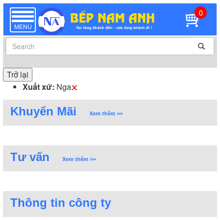
0
TOGGLE
NAVIGATION
MENU
Trở lại
Xuất xứ:
Nga
Khuyến Mãi
Xem thêm >>
Tư vấn
Xem thêm >>
Thông tin công ty