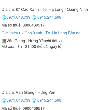
Địa chỉ:
87 Cao Xanh - Tp. Hạ Long - Quảng Ninh
0971.048.739
0915.244.598
Mã số thuế: 0900469517
Giới thiệu 87 Cao Xanh - Tp. Hạ Long
Bản đồ
Văn Giang - Hưng Yên
chi tiết >>
Mở cửa : 8h - 21h00 (kể cả ngày lễ)
Địa chỉ:
Văn Giang - Hưng Yên
0971.048.739
0915.244.598
Mã số thuế: 0900469517