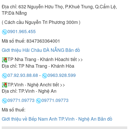
Địa chỉ:
632 Nguyễn Hữu Thọ, P.Khuê Trung, Q.Cẩm Lệ,
TP.Đà Nẵng
( Cách cầu Nguyễn Tri Phương 300m )
0901.965.455
Mã số thuế: 8347363364001
Giới thiệu Hải Châu ĐÀ NẴNG
Bản đồ
TP Nha Trang - Khánh Hòa
chi tiết >>
Địa chỉ:
TP Nha Trang - Khánh Hòa
07.92.93.88.68
-
0963.928.599
TP.Vinh - Nghệ An
chi tiết >>
Địa chỉ:
TP.Vinh - Nghệ An
09771.09773
09771.09773
Mã số thuế:
Giới thiệu về Bếp Nam Anh TP.Vinh - Nghệ An
Bản đồ