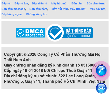
,
,
,
,
,
,
Bếp từ
Bếp từ âm
Bếp điện từ
Máy hút mùi
Bồn tắm
Bồn tắm đứng
,
,
,
,
,
Bồn tắm massage
Bồn tắm nằm
Máy hút mùi
Máy rửa bát
Máy sấy bát
,
Bếp hồng ngoại
Phòng xông hơi
Copyright © 2026 Công Ty Cổ Phần Thương Mại Nội
Thất Nam Anh
Giấy chứng nhận đăng ký kinh doanh số 0315000860
Cấp ngày 19-04-2018 bởi Chi cục Thuế Quận 11
Địa chỉ đăng ký trụ sở chính: 522 Lạc Long Quân,
Phường 5, Quận 11, Thành phố Hồ Chí Minh, Việt Nam