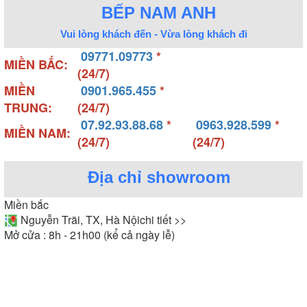
BẾP NAM ANH
Vui lòng khách đến - Vừa lòng khách đi
09771.09773
*
MIỀN BẮC:
(24/7)
MIỀN
0901.965.455
*
TRUNG:
(24/7)
07.92.93.88.68
*
0963.928.599
*
MIỀN NAM:
(24/7)
(24/7)
Địa chỉ showroom
Miền bắc
Nguyễn Trãi, TX, Hà Nội
chi tiết >>
Mở cửa : 8h - 21h00 (kể cả ngày lễ)