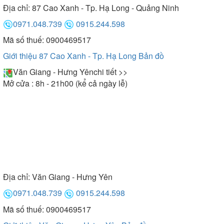
Địa chỉ:
87 Cao Xanh - Tp. Hạ Long - Quảng Ninh
0971.048.739
0915.244.598
Mã số thuế: 0900469517
Giới thiệu 87 Cao Xanh - Tp. Hạ Long
Bản đồ
Văn Giang - Hưng Yên
chi tiết >>
Mở cửa : 8h - 21h00 (kể cả ngày lễ)
Địa chỉ:
Văn Giang - Hưng Yên
0971.048.739
0915.244.598
Mã số thuế: 0900469517