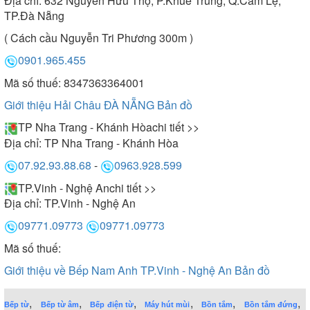
Địa chỉ:
632 Nguyễn Hữu Thọ, P.Khuê Trung, Q.Cẩm Lệ,
TP.Đà Nẵng
( Cách cầu Nguyễn Tri Phương 300m )
0901.965.455
Mã số thuế: 8347363364001
Giới thiệu Hải Châu ĐÀ NẴNG
Bản đồ
TP Nha Trang - Khánh Hòa
chi tiết >>
Địa chỉ:
TP Nha Trang - Khánh Hòa
07.92.93.88.68
-
0963.928.599
TP.Vinh - Nghệ An
chi tiết >>
Địa chỉ:
TP.Vinh - Nghệ An
09771.09773
09771.09773
Mã số thuế:
Giới thiệu về Bếp Nam Anh TP.Vinh - Nghệ An
Bản đồ
,
,
,
,
,
,
Bếp từ
Bếp từ âm
Bếp điện từ
Máy hút mùi
Bồn tắm
Bồn tắm đứng