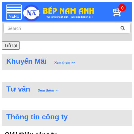
0
TOGGLE
NAVIGATION
MENU
Trở lại
Khuyến Mãi
Xem thêm >>
Tư vấn
Xem thêm >>
Thông tin công ty