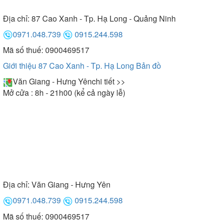
Địa chỉ:
87 Cao Xanh - Tp. Hạ Long - Quảng Ninh
0971.048.739
0915.244.598
Mã số thuế: 0900469517
Giới thiệu 87 Cao Xanh - Tp. Hạ Long
Bản đồ
Văn Giang - Hưng Yên
chi tiết >>
Mở cửa : 8h - 21h00 (kể cả ngày lễ)
Địa chỉ:
Văn Giang - Hưng Yên
0971.048.739
0915.244.598
Mã số thuế: 0900469517