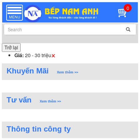
0
TOGGLE
NAVIGATION
MENU
Trở lại
Giá:
20 - 30 triệu
Khuyến Mãi
Xem thêm >>
Tư vấn
Xem thêm >>
Thông tin công ty