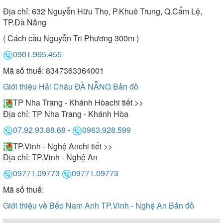
Địa chỉ:
632 Nguyễn Hữu Thọ, P.Khuê Trung, Q.Cẩm Lệ,
TP.Đà Nẵng
( Cách cầu Nguyễn Tri Phương 300m )
0901.965.455
Mã số thuế: 8347363364001
Giới thiệu Hải Châu ĐÀ NẴNG
Bản đồ
TP Nha Trang - Khánh Hòa
chi tiết >>
Địa chỉ:
TP Nha Trang - Khánh Hòa
07.92.93.88.68
-
0963.928.599
TP.Vinh - Nghệ An
chi tiết >>
Địa chỉ:
TP.Vinh - Nghệ An
09771.09773
09771.09773
Mã số thuế:
Giới thiệu về Bếp Nam Anh TP.Vinh - Nghệ An
Bản đồ