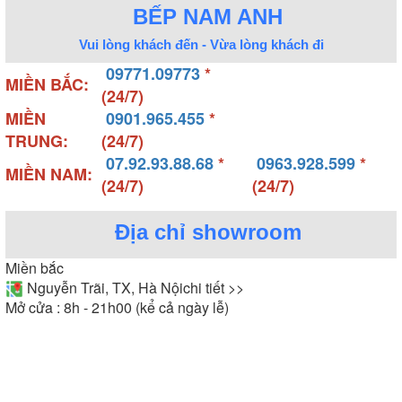
BẾP NAM ANH
Vui lòng khách đến - Vừa lòng khách đi
09771.09773
*
MIỀN BẮC:
(24/7)
MIỀN
0901.965.455
*
TRUNG:
(24/7)
07.92.93.88.68
*
0963.928.599
*
MIỀN NAM:
(24/7)
(24/7)
Địa chỉ showroom
Miền bắc
Nguyễn Trãi, TX, Hà Nội
chi tiết >>
Mở cửa : 8h - 21h00 (kể cả ngày lễ)