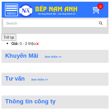
0
TOGGLE
NAVIGATION
MENU
Trở lại
Giá:
0 - 2 triệu
Khuyến Mãi
Xem thêm >>
Tư vấn
Xem thêm >>
Thông tin công ty