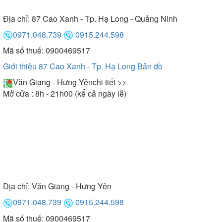
Địa chỉ:
87 Cao Xanh - Tp. Hạ Long - Quảng Ninh
0971.048.739
0915.244.598
Mã số thuế: 0900469517
Giới thiệu 87 Cao Xanh - Tp. Hạ Long
Bản đồ
Văn Giang - Hưng Yên
chi tiết >>
Mở cửa : 8h - 21h00 (kể cả ngày lễ)
Địa chỉ:
Văn Giang - Hưng Yên
0971.048.739
0915.244.598
Mã số thuế: 0900469517