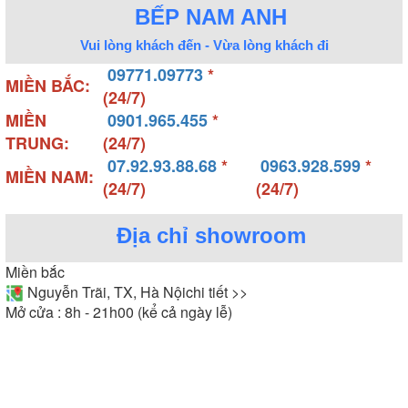
BẾP NAM ANH
Vui lòng khách đến - Vừa lòng khách đi
09771.09773
*
MIỀN BẮC:
(24/7)
MIỀN
0901.965.455
*
TRUNG:
(24/7)
07.92.93.88.68
*
0963.928.599
*
MIỀN NAM:
(24/7)
(24/7)
Địa chỉ showroom
Miền bắc
Nguyễn Trãi, TX, Hà Nội
chi tiết >>
Mở cửa : 8h - 21h00 (kể cả ngày lễ)