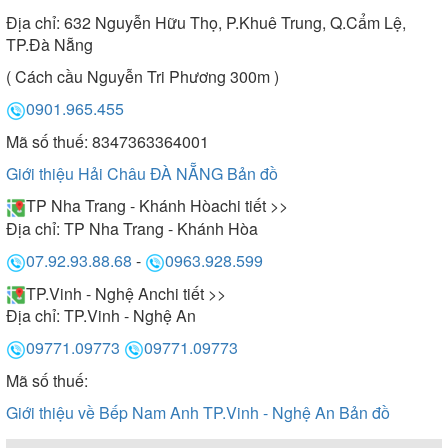
Địa chỉ:
632 Nguyễn Hữu Thọ, P.Khuê Trung, Q.Cẩm Lệ,
TP.Đà Nẵng
( Cách cầu Nguyễn Tri Phương 300m )
0901.965.455
Mã số thuế: 8347363364001
Giới thiệu Hải Châu ĐÀ NẴNG
Bản đồ
TP Nha Trang - Khánh Hòa
chi tiết >>
Địa chỉ:
TP Nha Trang - Khánh Hòa
07.92.93.88.68
-
0963.928.599
TP.Vinh - Nghệ An
chi tiết >>
Địa chỉ:
TP.Vinh - Nghệ An
09771.09773
09771.09773
Mã số thuế:
Giới thiệu về Bếp Nam Anh TP.Vinh - Nghệ An
Bản đồ