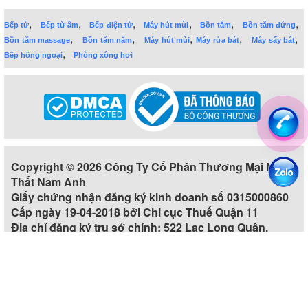
,
,
,
,
,
,
Bếp từ
Bếp từ âm
Bếp điện từ
Máy hút mùi
Bồn tắm
Bồn tắm đứng
,
,
,
,
,
Bồn tắm massage
Bồn tắm nằm
Máy hút mùi
Máy rửa bát
Máy sấy bát
,
Bếp hồng ngoại
Phòng xông hơi
Copyright © 2026 Công Ty Cổ Phần Thương Mại Nội
Thất Nam Anh
Giấy chứng nhận đăng ký kinh doanh số 0315000860
Cấp ngày 19-04-2018 bởi Chi cục Thuế Quận 11
Địa chỉ đăng ký trụ sở chính: 522 Lạc Long Quân,
Phường 5, Quận 11, Thành phố Hồ Chí Minh, Việt Nam