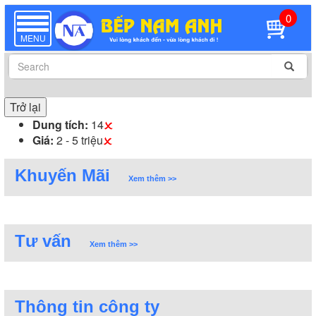
0
TOGGLE
NAVIGATION
MENU
Trở lại
Dung tích:
14
Giá:
2 - 5 triệu
Khuyến Mãi
Xem thêm >>
Tư vấn
Xem thêm >>
Thông tin công ty