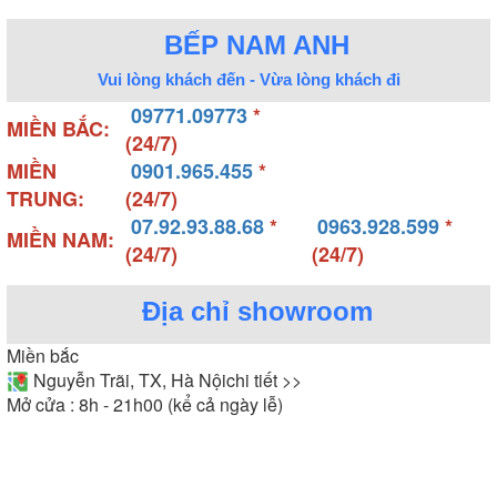
BẾP NAM ANH
Vui lòng khách đến - Vừa lòng khách đi
09771.09773
*
MIỀN BẮC:
(24/7)
MIỀN
0901.965.455
*
TRUNG:
(24/7)
07.92.93.88.68
*
0963.928.599
*
MIỀN NAM:
(24/7)
(24/7)
Địa chỉ showroom
Miền bắc
Nguyễn Trãi, TX, Hà Nội
chi tiết >>
Mở cửa : 8h - 21h00 (kể cả ngày lễ)