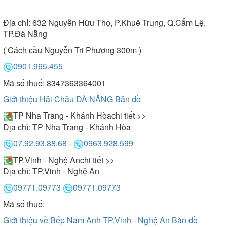
Địa chỉ:
632 Nguyễn Hữu Thọ, P.Khuê Trung, Q.Cẩm Lệ,
TP.Đà Nẵng
( Cách cầu Nguyễn Tri Phương 300m )
0901.965.455
Mã số thuế: 8347363364001
Giới thiệu Hải Châu ĐÀ NẴNG
Bản đồ
TP Nha Trang - Khánh Hòa
chi tiết >>
Địa chỉ:
TP Nha Trang - Khánh Hòa
07.92.93.88.68
-
0963.928.599
TP.Vinh - Nghệ An
chi tiết >>
Địa chỉ:
TP.Vinh - Nghệ An
09771.09773
09771.09773
Mã số thuế:
Giới thiệu về Bếp Nam Anh TP.Vinh - Nghệ An
Bản đồ