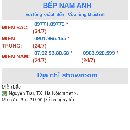
BẾP NAM ANH
Vui lòng khách đến - Vừa lòng khách đi
09771.09773
*
MIỀN BẮC:
(24/7)
MIỀN
0901.965.455
*
TRUNG:
(24/7)
07.92.93.88.68
*
0963.928.599
*
MIỀN NAM:
(24/7)
(24/7)
Địa chỉ showroom
Miền bắc
Nguyễn Trãi, TX, Hà Nội
chi tiết >>
Mở cửa : 8h - 21h00 (kể cả ngày lễ)