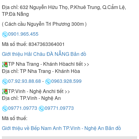
Địa chỉ:
632 Nguyễn Hữu Thọ, P.Khuê Trung, Q.Cẩm Lệ,
TP.Đà Nẵng
( Cách cầu Nguyễn Tri Phương 300m )
0901.965.455
Mã số thuế: 8347363364001
Giới thiệu Hải Châu ĐÀ NẴNG
Bản đồ
TP Nha Trang - Khánh Hòa
chi tiết >>
Địa chỉ:
TP Nha Trang - Khánh Hòa
07.92.93.88.68
-
0963.928.599
TP.Vinh - Nghệ An
chi tiết >>
Địa chỉ:
TP.Vinh - Nghệ An
09771.09773
09771.09773
Mã số thuế:
Giới thiệu về Bếp Nam Anh TP.Vinh - Nghệ An
Bản đồ