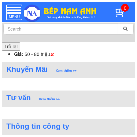
0
TOGGLE
NAVIGATION
MENU
Trở lại
Giá:
50 - 80 triệu
Khuyến Mãi
Xem thêm >>
Tư vấn
Xem thêm >>
Thông tin công ty