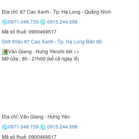
Địa chỉ:
87 Cao Xanh - Tp. Hạ Long - Quảng Ninh
0971.048.739
0915.244.598
Mã số thuế: 0900469517
Giới thiệu 87 Cao Xanh - Tp. Hạ Long
Bản đồ
Văn Giang - Hưng Yên
chi tiết >>
Mở cửa : 8h - 21h00 (kể cả ngày lễ)
Địa chỉ:
Văn Giang - Hưng Yên
0971.048.739
0915.244.598
Mã số thuế: 0900469517