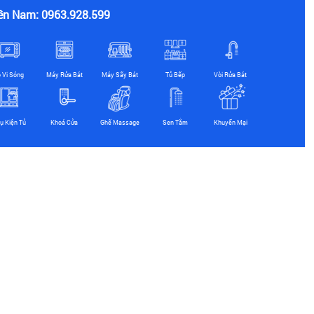
ền Nam: 0963.928.599
ò Vi Sóng
Máy Rửa Bát
Máy Sấy Bát
Tủ Bếp
Vòi Rửa Bát
ụ Kiện Tủ
Khoá Cửa
Ghế Massage
Sen Tắm
Khuyến Mại