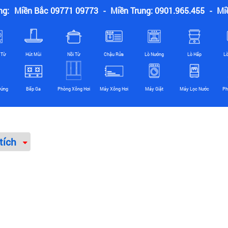
ng:
Miền Bắc 09771 09773
-
Miền Trung: 0901.965.455
-
Mi
 Từ
Hút Mùi
Nồi Từ
Chậu Rửa
Lò Nướng
Lò Hấp
L
Đứng
Bếp Ga
Phòng Xông Hơi
Máy Xông Hơi
Máy Giặt
Máy Lọc Nước
Ph
tích