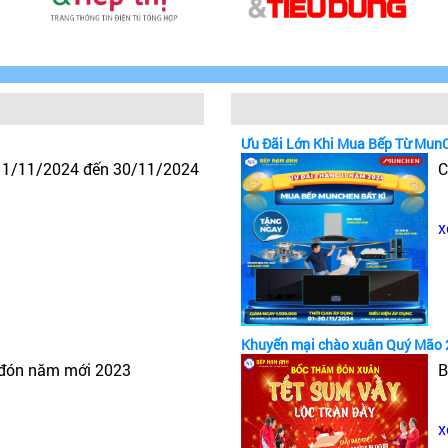
Ưu Đãi Lớn Khi Mua Bếp Từ Mun
y 1/11/2024 đến 30/11/2024
C
x
Khuyến mại chào xuân Quý Mão 
 đón năm mới 2023
B
x