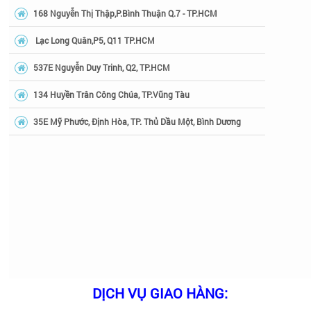
168 Nguyễn Thị Thập,P.Bình Thuận Q.7 - TP.HCM
Lạc Long Quân,P5, Q11 TP.HCM
537E Nguyễn Duy Trinh, Q2, TP.HCM
134 Huyền Trân Công Chúa, TP.Vũng Tàu
35E Mỹ Phước, Định Hòa, TP. Thủ Dầu Một, Bình Dương
DỊCH VỤ GIAO HÀNG: