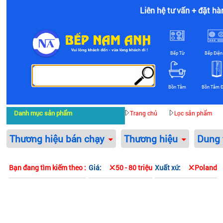
Liên hệ tư vấn + đặt hà
Bếp Từ
Bếp Điện
Bồn Tắm
Bồn Tắm 
Danh mục sản phẩm
Trang chủ
Lọc sản phẩm
Thương hiệu bán chạy
Thương hiệu
Dung 
Bạn đang tìm kiếm theo :
Giá:
50 - 80 triệu
Xuất xứ:
Poland