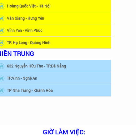
Hoàng Quốc Việt - Hà Nội
Văn Giang - Hưng Yên
Vĩnh Yên - Vĩnh Phúc
TP. Hạ Long - Quảng Ninh
IỀN TRUNG
632 Nguyễn Hữu Thọ - TP.Đà Nẵng
TP.Vinh - Nghệ An
TP Nha Trang - Khánh Hòa
GIỜ LÀM VIỆC: