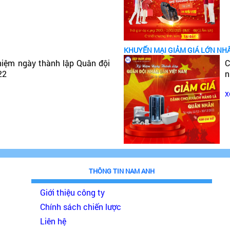
KHUYẾN MẠI GIẢM GIÁ LỚN NH
niệm ngày thành lập Quân đội
C
22
n
x
THÔNG TIN NAM ANH
Giới thiệu công ty
Chính sách chiến lược
Liên hệ