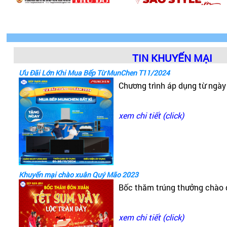
TIN KHUYẾN MẠI
Ưu Đãi Lớn Khi Mua Bếp Từ MunChen T11/2024
Chương trình áp dụng từ ngà
xem chi tiết (click)
Khuyến mại chào xuân Quý Mão 2023
Bốc thăm trúng thưởng chào
xem chi tiết (click)