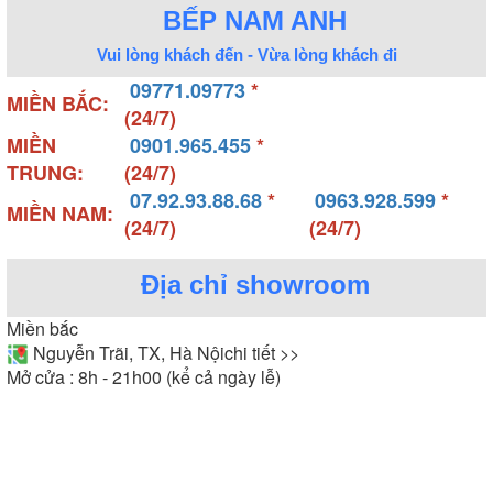
BẾP NAM ANH
Vui lòng khách đến - Vừa lòng khách đi
09771.09773
*
MIỀN BẮC:
(24/7)
MIỀN
0901.965.455
*
TRUNG:
(24/7)
07.92.93.88.68
*
0963.928.599
*
MIỀN NAM:
(24/7)
(24/7)
Địa chỉ showroom
Miền bắc
Nguyễn Trãi, TX, Hà Nội
chi tiết >>
Mở cửa : 8h - 21h00 (kể cả ngày lễ)