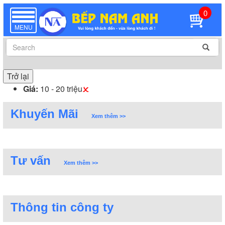
0
TOGGLE
NAVIGATION
MENU
Trở lại
Giá:
10 - 20 triệu
Khuyến Mãi
Xem thêm >>
Tư vấn
Xem thêm >>
Thông tin công ty