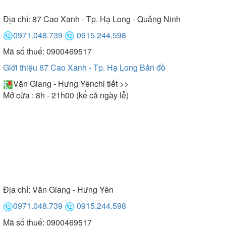
Địa chỉ:
87 Cao Xanh - Tp. Hạ Long - Quảng Ninh
0971.048.739
0915.244.598
Mã số thuế: 0900469517
Giới thiệu 87 Cao Xanh - Tp. Hạ Long
Bản đồ
Văn Giang - Hưng Yên
chi tiết >>
Mở cửa : 8h - 21h00 (kể cả ngày lễ)
Địa chỉ:
Văn Giang - Hưng Yên
0971.048.739
0915.244.598
Mã số thuế: 0900469517