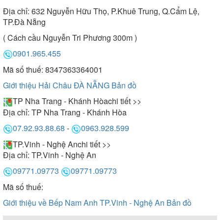
Địa chỉ:
632 Nguyễn Hữu Thọ, P.Khuê Trung, Q.Cẩm Lệ,
TP.Đà Nẵng
( Cách cầu Nguyễn Tri Phương 300m )
0901.965.455
Mã số thuế: 8347363364001
Giới thiệu Hải Châu ĐÀ NẴNG
Bản đồ
TP Nha Trang - Khánh Hòa
chi tiết >>
Địa chỉ:
TP Nha Trang - Khánh Hòa
07.92.93.88.68
-
0963.928.599
TP.Vinh - Nghệ An
chi tiết >>
Địa chỉ:
TP.Vinh - Nghệ An
09771.09773
09771.09773
Mã số thuế:
Giới thiệu về Bếp Nam Anh TP.Vinh - Nghệ An
Bản đồ