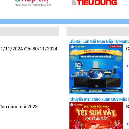
Ưu Đãi Lớn Khi Mua Bếp Từ Mun
y 1/11/2024 đến 30/11/2024
C
x
Khuyến mại chào xuân Quý Mão 
 đón năm mới 2023
B
x