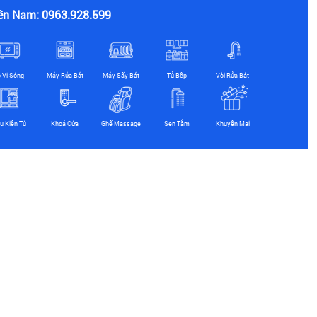
ền Nam: 0963.928.599
ò Vi Sóng
Máy Rửa Bát
Máy Sấy Bát
Tủ Bếp
Vòi Rửa Bát
ụ Kiện Tủ
Khoá Cửa
Ghế Massage
Sen Tắm
Khuyến Mại