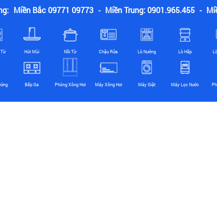
ng:
Miền Bắc 09771 09773
-
Miền Trung: 0901.965.455
-
Mi
 Từ
Hút Mùi
Nồi Từ
Chậu Rửa
Lò Nướng
Lò Hấp
L
Đứng
Bếp Ga
Phòng Xông Hơi
Máy Xông Hơi
Máy Giặt
Máy Lọc Nước
Ph