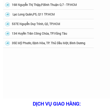
168 Nguyễn Thị Thập,P.Bình Thuận Q.7 - TP.HCM
Lạc Long Quân,P5, Q11 TP.HCM
537E Nguyễn Duy Trinh, Q2, TP.HCM
134 Huyền Trân Công Chúa, TP.Vũng Tàu
35E Mỹ Phước, Định Hòa, TP. Thủ Dầu Một, Bình Dương
DỊCH VỤ GIAO HÀNG: