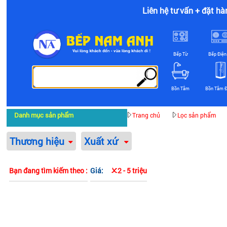
Liên hệ tư vấn + đặt hà
Bếp Từ
Bếp Điện
Bồn Tắm
Bồn Tắm 
Danh mục sản phẩm
Trang chủ
Lọc sản phẩm
Thương hiệu
Xuất xứ
Bạn đang tìm kiếm theo :
Giá:
2 - 5 triệu