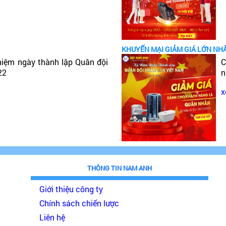
KHUYẾN MẠI GIẢM GIÁ LỚN NH
niệm ngày thành lập Quân đội
C
22
n
x
THÔNG TIN NAM ANH
Giới thiệu công ty
Chính sách chiến lược
Liên hệ