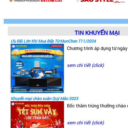
TIN KHUYẾN MẠI
Ưu Đãi Lớn Khi Mua Bếp Từ MunChen T11/2024
Chương trình áp dụng từ ngà
xem chi tiết (click)
Khuyến mại chào xuân Quý Mão 2023
Bốc thăm trúng thưởng chào
xem chi tiết (click)