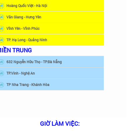
Hoàng Quốc Việt - Hà Nội
Văn Giang - Hưng Yên
Vĩnh Yên - Vĩnh Phúc
TP. Hạ Long - Quảng Ninh
IỀN TRUNG
632 Nguyễn Hữu Thọ - TP.Đà Nẵng
TP.Vinh - Nghệ An
TP Nha Trang - Khánh Hòa
GIỜ LÀM VIỆC: