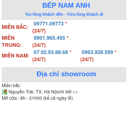
BẾP NAM ANH
Vui lòng khách đến - Vừa lòng khách đi
09771.09773
*
MIỀN BẮC:
(24/7)
MIỀN
0901.965.455
*
TRUNG:
(24/7)
07.92.93.88.68
*
0963.928.599
*
MIỀN NAM:
(24/7)
(24/7)
Địa chỉ showroom
Miền bắc
Nguyễn Trãi, TX, Hà Nội
chi tiết >>
Mở cửa : 8h - 21h00 (kể cả ngày lễ)