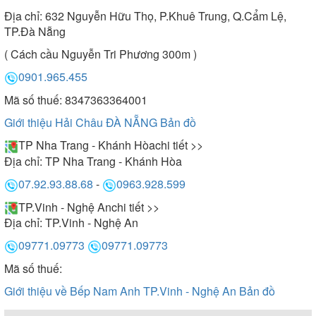
Địa chỉ:
632 Nguyễn Hữu Thọ, P.Khuê Trung, Q.Cẩm Lệ,
TP.Đà Nẵng
( Cách cầu Nguyễn Tri Phương 300m )
0901.965.455
Mã số thuế: 8347363364001
Giới thiệu Hải Châu ĐÀ NẴNG
Bản đồ
TP Nha Trang - Khánh Hòa
chi tiết >>
Địa chỉ:
TP Nha Trang - Khánh Hòa
07.92.93.88.68
-
0963.928.599
TP.Vinh - Nghệ An
chi tiết >>
Địa chỉ:
TP.Vinh - Nghệ An
09771.09773
09771.09773
Mã số thuế:
Giới thiệu về Bếp Nam Anh TP.Vinh - Nghệ An
Bản đồ