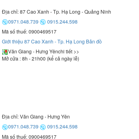
Địa chỉ:
87 Cao Xanh - Tp. Hạ Long - Quảng Ninh
0971.048.739
0915.244.598
Mã số thuế: 0900469517
Giới thiệu 87 Cao Xanh - Tp. Hạ Long
Bản đồ
Văn Giang - Hưng Yên
chi tiết >>
Mở cửa : 8h - 21h00 (kể cả ngày lễ)
Địa chỉ:
Văn Giang - Hưng Yên
0971.048.739
0915.244.598
Mã số thuế: 0900469517