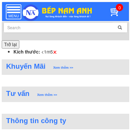
0
TOGGLE
NAVIGATION
MENU
Trở lại
Kích thước:
<1m5
Khuyến Mãi
Xem thêm >>
Tư vấn
Xem thêm >>
Thông tin công ty