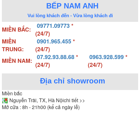
BẾP NAM ANH
Vui lòng khách đến - Vừa lòng khách đi
09771.09773
*
MIỀN BẮC:
(24/7)
MIỀN
0901.965.455
*
TRUNG:
(24/7)
07.92.93.88.68
*
0963.928.599
*
MIỀN NAM:
(24/7)
(24/7)
Địa chỉ showroom
Miền bắc
Nguyễn Trãi, TX, Hà Nội
chi tiết >>
Mở cửa : 8h - 21h00 (kể cả ngày lễ)