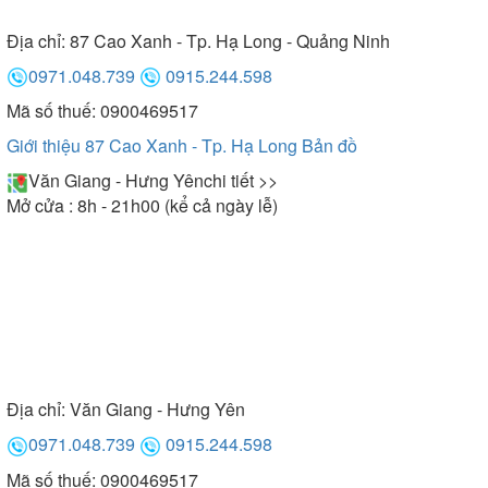
Địa chỉ:
87 Cao Xanh - Tp. Hạ Long - Quảng Ninh
0971.048.739
0915.244.598
Mã số thuế: 0900469517
Giới thiệu 87 Cao Xanh - Tp. Hạ Long
Bản đồ
Văn Giang - Hưng Yên
chi tiết >>
Mở cửa : 8h - 21h00 (kể cả ngày lễ)
Địa chỉ:
Văn Giang - Hưng Yên
0971.048.739
0915.244.598
Mã số thuế: 0900469517