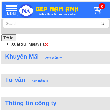
0
TOGGLE
NAVIGATION
MENU
Trở lại
Xuất xứ:
Malaysia
Khuyến Mãi
Xem thêm >>
Tư vấn
Xem thêm >>
Thông tin công ty