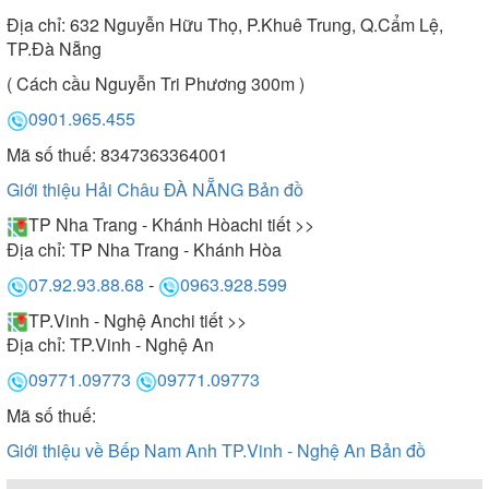
Địa chỉ:
632 Nguyễn Hữu Thọ, P.Khuê Trung, Q.Cẩm Lệ,
TP.Đà Nẵng
( Cách cầu Nguyễn Tri Phương 300m )
0901.965.455
Mã số thuế: 8347363364001
Giới thiệu Hải Châu ĐÀ NẴNG
Bản đồ
TP Nha Trang - Khánh Hòa
chi tiết >>
Địa chỉ:
TP Nha Trang - Khánh Hòa
07.92.93.88.68
-
0963.928.599
TP.Vinh - Nghệ An
chi tiết >>
Địa chỉ:
TP.Vinh - Nghệ An
09771.09773
09771.09773
Mã số thuế:
Giới thiệu về Bếp Nam Anh TP.Vinh - Nghệ An
Bản đồ