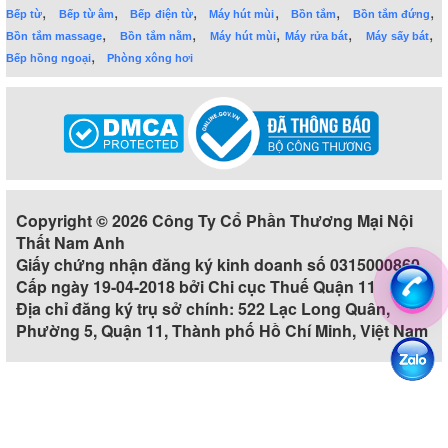
,
,
,
,
,
,
Bếp từ
Bếp từ âm
Bếp điện từ
Máy hút mùi
Bồn tắm
Bồn tắm đứng
,
,
,
,
,
Bồn tắm massage
Bồn tắm nằm
Máy hút mùi
Máy rửa bát
Máy sấy bát
,
Bếp hồng ngoại
Phòng xông hơi
Copyright © 2026 Công Ty Cổ Phần Thương Mại Nội
Thất Nam Anh
Giấy chứng nhận đăng ký kinh doanh số 0315000860
Cấp ngày 19-04-2018 bởi Chi cục Thuế Quận 11
Địa chỉ đăng ký trụ sở chính: 522 Lạc Long Quân,
Phường 5, Quận 11, Thành phố Hồ Chí Minh, Việt Nam