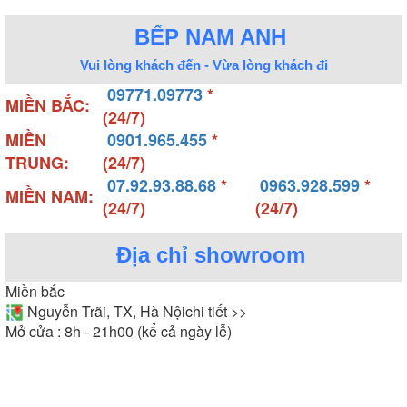
BẾP NAM ANH
Vui lòng khách đến - Vừa lòng khách đi
09771.09773
*
MIỀN BẮC:
(24/7)
MIỀN
0901.965.455
*
TRUNG:
(24/7)
07.92.93.88.68
*
0963.928.599
*
MIỀN NAM:
(24/7)
(24/7)
Địa chỉ showroom
Miền bắc
Nguyễn Trãi, TX, Hà Nội
chi tiết >>
Mở cửa : 8h - 21h00 (kể cả ngày lễ)