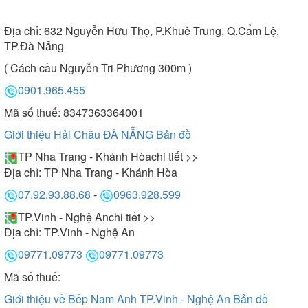
Địa chỉ:
632 Nguyễn Hữu Thọ, P.Khuê Trung, Q.Cẩm Lệ,
TP.Đà Nẵng
( Cách cầu Nguyễn Tri Phương 300m )
0901.965.455
Mã số thuế: 8347363364001
Giới thiệu Hải Châu ĐÀ NẴNG
Bản đồ
TP Nha Trang - Khánh Hòa
chi tiết >>
Địa chỉ:
TP Nha Trang - Khánh Hòa
07.92.93.88.68
-
0963.928.599
TP.Vinh - Nghệ An
chi tiết >>
Địa chỉ:
TP.Vinh - Nghệ An
09771.09773
09771.09773
Mã số thuế:
Giới thiệu về Bếp Nam Anh TP.Vinh - Nghệ An
Bản đồ