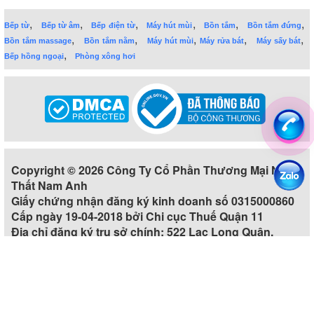
,
,
,
,
,
,
Bếp từ
Bếp từ âm
Bếp điện từ
Máy hút mùi
Bồn tắm
Bồn tắm đứng
,
,
,
,
,
Bồn tắm massage
Bồn tắm nằm
Máy hút mùi
Máy rửa bát
Máy sấy bát
,
Bếp hồng ngoại
Phòng xông hơi
Copyright © 2026 Công Ty Cổ Phần Thương Mại Nội
Thất Nam Anh
Giấy chứng nhận đăng ký kinh doanh số 0315000860
Cấp ngày 19-04-2018 bởi Chi cục Thuế Quận 11
Địa chỉ đăng ký trụ sở chính: 522 Lạc Long Quân,
Phường 5, Quận 11, Thành phố Hồ Chí Minh, Việt Nam