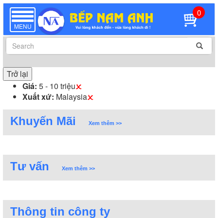
0
TOGGLE
NAVIGATION
MENU
Trở lại
Giá:
5 - 10 triệu
Xuất xứ:
Malaysia
Khuyến Mãi
Xem thêm >>
Tư vấn
Xem thêm >>
Thông tin công ty