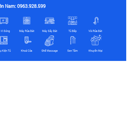
ền Nam: 0963.928.599
ò Vi Sóng
Máy Rửa Bát
Máy Sấy Bát
Tủ Bếp
Vòi Rửa Bát
ụ Kiện Tủ
Khoá Cửa
Ghế Massage
Sen Tắm
Khuyến Mại