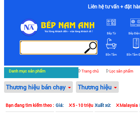
Liên hệ tư vấn + đặt hà
Bếp Từ
Bếp Điện
Bồn Tắm
Bồn Tắm 
Danh mục sản phẩm
Trang chủ
Lọc sản phẩm
Thương hiệu bán chạy
Thương hiệu
Bạn đang tìm kiếm theo :
Giá:
5 - 10 triệu
Xuất xứ:
Malaysia