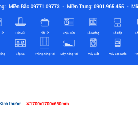
ng:
Miền Bắc 09771 09773
-
Miền Trung: 0901.965.455
-
Mi
 Từ
Hút Mùi
Nồi Từ
Chậu Rửa
Lò Nướng
Lò Hấp
L
Đứng
Bếp Ga
Phòng Xông Hơi
Máy Xông Hơi
Máy Giặt
Máy Lọc Nước
Ph
Kích thước:
1700x1700x650mm