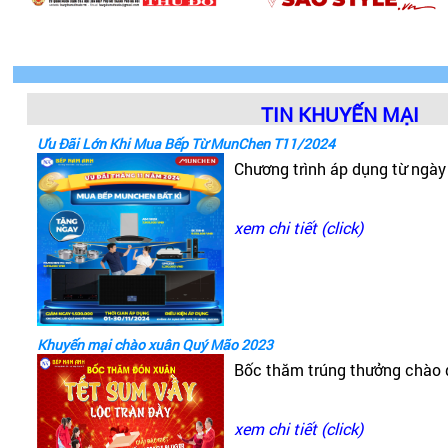
TIN KHUYẾN MẠI
Ưu Đãi Lớn Khi Mua Bếp Từ MunChen T11/2024
Chương trình áp dụng từ ngà
xem chi tiết (click)
Khuyến mại chào xuân Quý Mão 2023
Bốc thăm trúng thưởng chào
xem chi tiết (click)