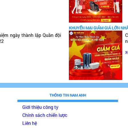
KHUYẾN MẠI GIẢM GIÁ LỚN NH
niệm ngày thành lập Quân đội
C
22
n
x
THÔNG TIN NAM ANH
Giới thiệu công ty
Chính sách chiến lược
Liên hệ