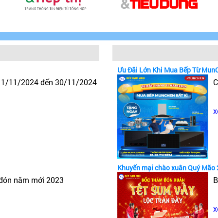
Ưu Đãi Lớn Khi Mua Bếp Từ Mun
y 1/11/2024 đến 30/11/2024
C
x
Khuyến mại chào xuân Quý Mão 
 đón năm mới 2023
B
x