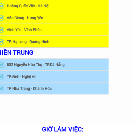
Hoàng Quốc Việt - Hà Nội
Văn Giang - Hưng Yên
Vĩnh Yên - Vĩnh Phúc
TP. Hạ Long - Quảng Ninh
IỀN TRUNG
632 Nguyễn Hữu Thọ - TP.Đà Nẵng
TP.Vinh - Nghệ An
TP Nha Trang - Khánh Hòa
GIỜ LÀM VIỆC: