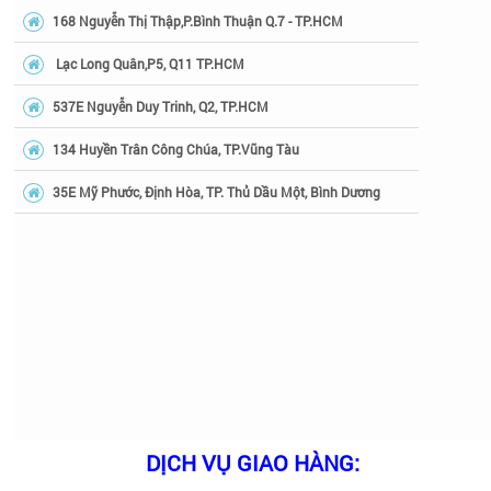
168 Nguyễn Thị Thập,P.Bình Thuận Q.7 - TP.HCM
Lạc Long Quân,P5, Q11 TP.HCM
537E Nguyễn Duy Trinh, Q2, TP.HCM
134 Huyền Trân Công Chúa, TP.Vũng Tàu
35E Mỹ Phước, Định Hòa, TP. Thủ Dầu Một, Bình Dương
DỊCH VỤ GIAO HÀNG: