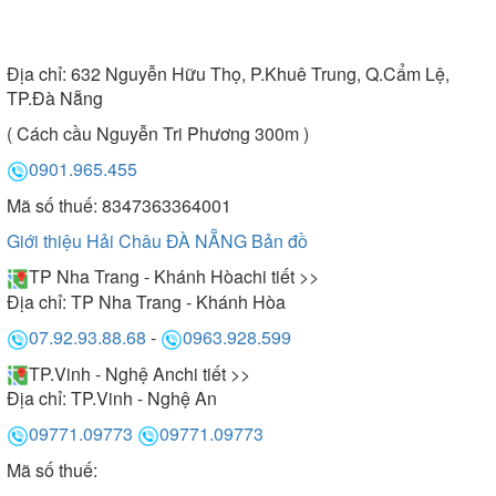
Địa chỉ:
632 Nguyễn Hữu Thọ, P.Khuê Trung, Q.Cẩm Lệ,
TP.Đà Nẵng
( Cách cầu Nguyễn Tri Phương 300m )
0901.965.455
Mã số thuế: 8347363364001
Giới thiệu Hải Châu ĐÀ NẴNG
Bản đồ
TP Nha Trang - Khánh Hòa
chi tiết >>
Địa chỉ:
TP Nha Trang - Khánh Hòa
07.92.93.88.68
-
0963.928.599
TP.Vinh - Nghệ An
chi tiết >>
Địa chỉ:
TP.Vinh - Nghệ An
09771.09773
09771.09773
Mã số thuế: