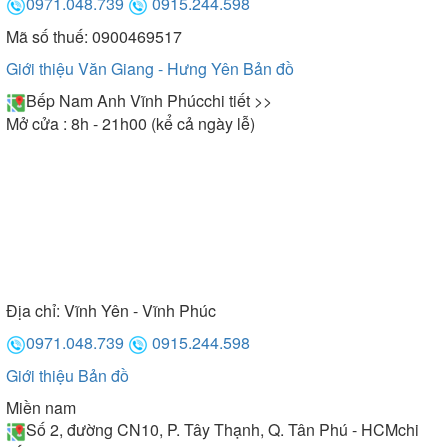
0971.048.739
0915.244.598
Mã số thuế: 0900469517
Giới thiệu Văn Giang - Hưng Yên
Bản đồ
Bếp Nam Anh Vĩnh Phúc
chi tiết >>
Mở cửa : 8h - 21h00 (kể cả ngày lễ)
Địa chỉ:
Vĩnh Yên - Vĩnh Phúc
0971.048.739
0915.244.598
Giới thiệu
Bản đồ
Miền nam
Số 2, đường CN10, P. Tây Thạnh, Q. Tân Phú - HCM
chi