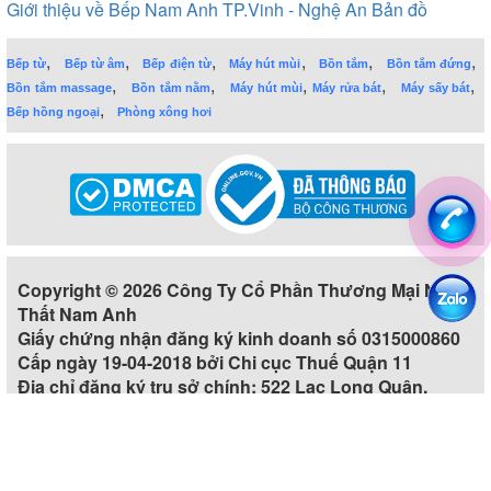
Giới thiệu về Bếp Nam Anh TP.Vinh - Nghệ An
Bản đồ
,
,
,
,
,
,
Bếp từ
Bếp từ âm
Bếp điện từ
Máy hút mùi
Bồn tắm
Bồn tắm đứng
,
,
,
,
,
Bồn tắm massage
Bồn tắm nằm
Máy hút mùi
Máy rửa bát
Máy sấy bát
,
Bếp hồng ngoại
Phòng xông hơi
Copyright © 2026 Công Ty Cổ Phần Thương Mại Nội
Thất Nam Anh
Giấy chứng nhận đăng ký kinh doanh số 0315000860
Cấp ngày 19-04-2018 bởi Chi cục Thuế Quận 11
Địa chỉ đăng ký trụ sở chính: 522 Lạc Long Quân,
Phường 5, Quận 11, Thành phố Hồ Chí Minh, Việt Nam