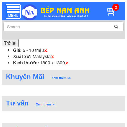
0
TOGGLE
NAVIGATION
MENU
Trở lại
Giá:
5 - 10 triệu
Xuất xứ:
Malaysia
Kích thước:
1800 x 1300
Khuyến Mãi
Xem thêm >>
Tư vấn
Xem thêm >>