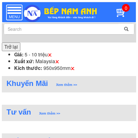
0
TOGGLE
NAVIGATION
MENU
Trở lại
Giá:
5 - 10 triệu
Xuất xứ:
Malaysia
Kích thước:
950x950mm
Khuyến Mãi
Xem thêm >>
Tư vấn
Xem thêm >>