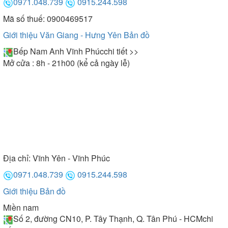
0971.048.739
0915.244.598
Mã số thuế: 0900469517
Giới thiệu Văn Giang - Hưng Yên
Bản đồ
Bếp Nam Anh Vĩnh Phúc
chi tiết >>
Mở cửa : 8h - 21h00 (kể cả ngày lễ)
Địa chỉ:
Vĩnh Yên - Vĩnh Phúc
0971.048.739
0915.244.598
Giới thiệu
Bản đồ
Miền nam
Số 2, đường CN10, P. Tây Thạnh, Q. Tân Phú - HCM
chi