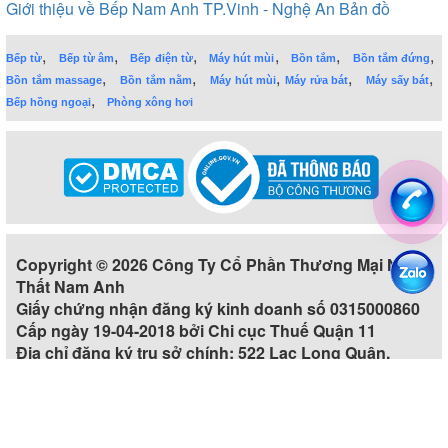
Giới thiệu về Bếp Nam Anh TP.Vinh - Nghệ An
Bản đồ
,
,
,
,
,
,
Bếp từ
Bếp từ âm
Bếp điện từ
Máy hút mùi
Bồn tắm
Bồn tắm đứng
,
,
,
,
,
Bồn tắm massage
Bồn tắm nằm
Máy hút mùi
Máy rửa bát
Máy sấy bát
,
Bếp hồng ngoại
Phòng xông hơi
Copyright © 2026 Công Ty Cổ Phần Thương Mại Nội
Thất Nam Anh
Giấy chứng nhận đăng ký kinh doanh số 0315000860
Cấp ngày 19-04-2018 bởi Chi cục Thuế Quận 11
Địa chỉ đăng ký trụ sở chính: 522 Lạc Long Quân,
Phường 5, Quận 11, Thành phố Hồ Chí Minh, Việt Nam