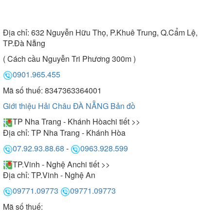
Địa chỉ:
632 Nguyễn Hữu Thọ, P.Khuê Trung, Q.Cẩm Lệ,
TP.Đà Nẵng
( Cách cầu Nguyễn Tri Phương 300m )
0901.965.455
Mã số thuế: 8347363364001
Giới thiệu Hải Châu ĐÀ NẴNG
Bản đồ
TP Nha Trang - Khánh Hòa
chi tiết >>
Địa chỉ:
TP Nha Trang - Khánh Hòa
07.92.93.88.68
-
0963.928.599
TP.Vinh - Nghệ An
chi tiết >>
Địa chỉ:
TP.Vinh - Nghệ An
09771.09773
09771.09773
Mã số thuế: