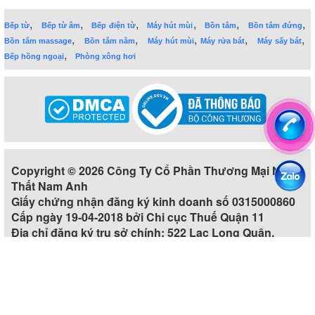
,
,
,
,
,
,
Bếp từ
Bếp từ âm
Bếp điện từ
Máy hút mùi
Bồn tắm
Bồn tắm đứng
,
,
,
,
,
Bồn tắm massage
Bồn tắm nằm
Máy hút mùi
Máy rửa bát
Máy sấy bát
,
Bếp hồng ngoại
Phòng xông hơi
Copyright © 2026 Công Ty Cổ Phần Thương Mại Nội
Thất Nam Anh
Giấy chứng nhận đăng ký kinh doanh số 0315000860
Cấp ngày 19-04-2018 bởi Chi cục Thuế Quận 11
Địa chỉ đăng ký trụ sở chính: 522 Lạc Long Quân,
Phường 5, Quận 11, Thành phố Hồ Chí Minh, Việt Nam