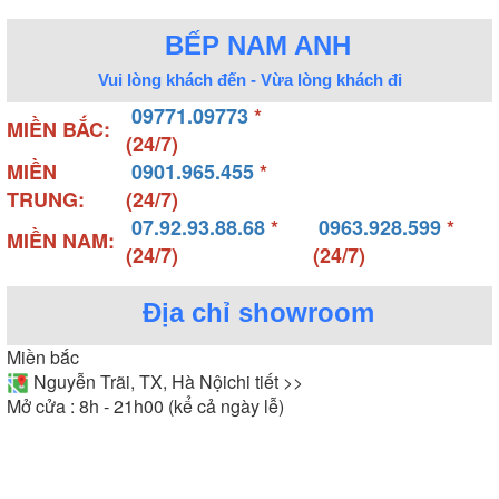
BẾP NAM ANH
Vui lòng khách đến - Vừa lòng khách đi
09771.09773
*
MIỀN BẮC:
(24/7)
MIỀN
0901.965.455
*
TRUNG:
(24/7)
07.92.93.88.68
*
0963.928.599
*
MIỀN NAM:
(24/7)
(24/7)
Địa chỉ showroom
Miền bắc
Nguyễn Trãi, TX, Hà Nội
chi tiết >>
Mở cửa : 8h - 21h00 (kể cả ngày lễ)