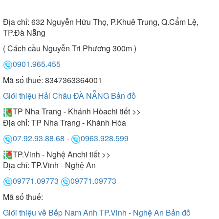
Địa chỉ:
632 Nguyễn Hữu Thọ, P.Khuê Trung, Q.Cẩm Lệ,
TP.Đà Nẵng
( Cách cầu Nguyễn Tri Phương 300m )
0901.965.455
Mã số thuế: 8347363364001
Giới thiệu Hải Châu ĐÀ NẴNG
Bản đồ
TP Nha Trang - Khánh Hòa
chi tiết >>
Địa chỉ:
TP Nha Trang - Khánh Hòa
07.92.93.88.68
-
0963.928.599
TP.Vinh - Nghệ An
chi tiết >>
Địa chỉ:
TP.Vinh - Nghệ An
09771.09773
09771.09773
Mã số thuế:
Giới thiệu về Bếp Nam Anh TP.Vinh - Nghệ An
Bản đồ