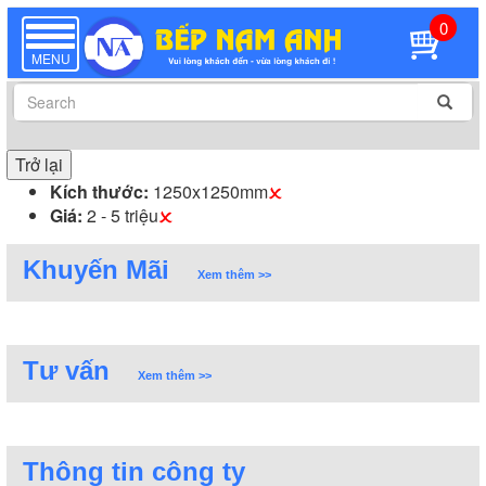
0
TOGGLE
NAVIGATION
MENU
Trở lại
Kích thước:
1250x1250mm
Giá:
2 - 5 triệu
Khuyến Mãi
Xem thêm >>
Tư vấn
Xem thêm >>
Thông tin công ty