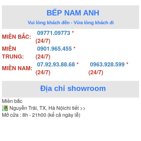
BẾP NAM ANH
Vui lòng khách đến - Vừa lòng khách đi
09771.09773
*
MIỀN BẮC:
(24/7)
MIỀN
0901.965.455
*
TRUNG:
(24/7)
07.92.93.88.68
*
0963.928.599
*
MIỀN NAM:
(24/7)
(24/7)
Địa chỉ showroom
Miền bắc
Nguyễn Trãi, TX, Hà Nội
chi tiết >>
Mở cửa : 8h - 21h00 (kể cả ngày lễ)