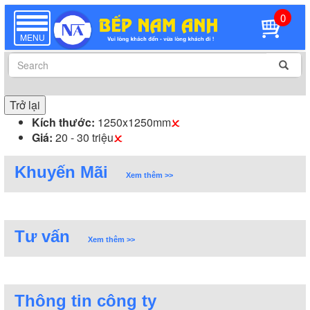
0
TOGGLE
NAVIGATION
MENU
Trở lại
Kích thước:
1250x1250mm
Giá:
20 - 30 triệu
Khuyến Mãi
Xem thêm >>
Tư vấn
Xem thêm >>
Thông tin công ty