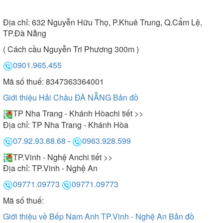
Địa chỉ:
632 Nguyễn Hữu Thọ, P.Khuê Trung, Q.Cẩm Lệ,
TP.Đà Nẵng
( Cách cầu Nguyễn Tri Phương 300m )
0901.965.455
Mã số thuế: 8347363364001
Giới thiệu Hải Châu ĐÀ NẴNG
Bản đồ
TP Nha Trang - Khánh Hòa
chi tiết >>
Địa chỉ:
TP Nha Trang - Khánh Hòa
07.92.93.88.68
-
0963.928.599
TP.Vinh - Nghệ An
chi tiết >>
Địa chỉ:
TP.Vinh - Nghệ An
09771.09773
09771.09773
Mã số thuế:
Giới thiệu về Bếp Nam Anh TP.Vinh - Nghệ An
Bản đồ