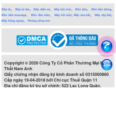
,
,
,
,
,
,
Bếp từ
Bếp từ âm
Bếp điện từ
Máy hút mùi
Bồn tắm
Bồn tắm đứng
,
,
,
,
,
Bồn tắm massage
Bồn tắm nằm
Máy hút mùi
Máy rửa bát
Máy sấy bát
,
Bếp hồng ngoại
Phòng xông hơi
Copyright © 2026 Công Ty Cổ Phần Thương Mại Nội
Thất Nam Anh
Giấy chứng nhận đăng ký kinh doanh số 0315000860
Cấp ngày 19-04-2018 bởi Chi cục Thuế Quận 11
Địa chỉ đăng ký trụ sở chính: 522 Lạc Long Quân,
Phường 5, Quận 11, Thành phố Hồ Chí Minh, Việt Nam