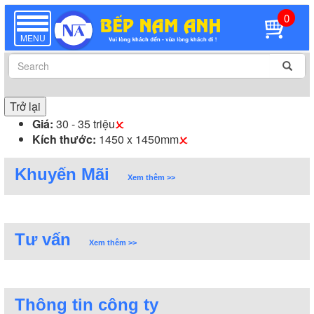
0
TOGGLE
NAVIGATION
MENU
Trở lại
Giá:
30 - 35 triệu
Kích thước:
1450 x 1450mm
Khuyến Mãi
Xem thêm >>
Tư vấn
Xem thêm >>
Thông tin công ty