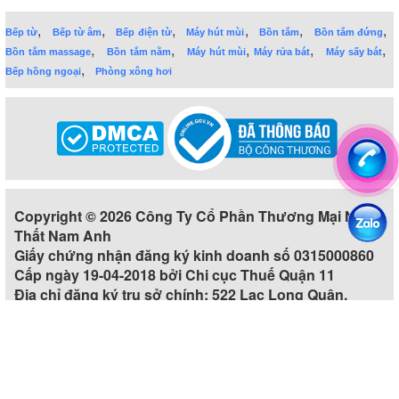
,
,
,
,
,
,
Bếp từ
Bếp từ âm
Bếp điện từ
Máy hút mùi
Bồn tắm
Bồn tắm đứng
,
,
,
,
,
Bồn tắm massage
Bồn tắm nằm
Máy hút mùi
Máy rửa bát
Máy sấy bát
,
Bếp hồng ngoại
Phòng xông hơi
Copyright © 2026 Công Ty Cổ Phần Thương Mại Nội
Thất Nam Anh
Giấy chứng nhận đăng ký kinh doanh số 0315000860
Cấp ngày 19-04-2018 bởi Chi cục Thuế Quận 11
Địa chỉ đăng ký trụ sở chính: 522 Lạc Long Quân,
Phường 5, Quận 11, Thành phố Hồ Chí Minh, Việt Nam