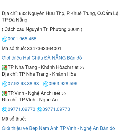
Địa chỉ:
632 Nguyễn Hữu Thọ, P.Khuê Trung, Q.Cẩm Lệ,
TP.Đà Nẵng
( Cách cầu Nguyễn Tri Phương 300m )
0901.965.455
Mã số thuế: 8347363364001
Giới thiệu Hải Châu ĐÀ NẴNG
Bản đồ
TP Nha Trang - Khánh Hòa
chi tiết >>
Địa chỉ:
TP Nha Trang - Khánh Hòa
07.92.93.88.68
-
0963.928.599
TP.Vinh - Nghệ An
chi tiết >>
Địa chỉ:
TP.Vinh - Nghệ An
09771.09773
09771.09773
Mã số thuế:
Giới thiệu về Bếp Nam Anh TP.Vinh - Nghệ An
Bản đồ