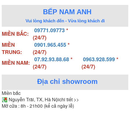
BẾP NAM ANH
Vui lòng khách đến - Vừa lòng khách đi
09771.09773
*
MIỀN BẮC:
(24/7)
MIỀN
0901.965.455
*
TRUNG:
(24/7)
07.92.93.88.68
*
0963.928.599
*
MIỀN NAM:
(24/7)
(24/7)
Địa chỉ showroom
Miền bắc
Nguyễn Trãi, TX, Hà Nội
chi tiết >>
Mở cửa : 8h - 21h00 (kể cả ngày lễ)