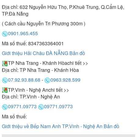
Địa chỉ:
632 Nguyễn Hữu Thọ, P.Khuê Trung, Q.Cẩm Lệ,
TP.Đà Nẵng
( Cách cầu Nguyễn Tri Phương 300m )
0901.965.455
Mã số thuế: 8347363364001
Giới thiệu Hải Châu ĐÀ NẴNG
Bản đồ
TP Nha Trang - Khánh Hòa
chi tiết >>
Địa chỉ:
TP Nha Trang - Khánh Hòa
07.92.93.88.68
-
0963.928.599
TP.Vinh - Nghệ An
chi tiết >>
Địa chỉ:
TP.Vinh - Nghệ An
09771.09773
09771.09773
Mã số thuế:
Giới thiệu về Bếp Nam Anh TP.Vinh - Nghệ An
Bản đồ