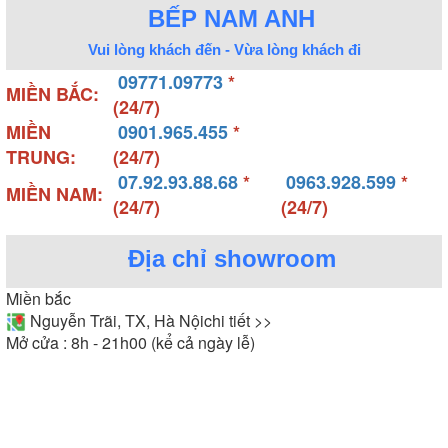
BẾP NAM ANH
Vui lòng khách đến - Vừa lòng khách đi
09771.09773
*
MIỀN BẮC:
(24/7)
MIỀN
0901.965.455
*
TRUNG:
(24/7)
07.92.93.88.68
*
0963.928.599
*
MIỀN NAM:
(24/7)
(24/7)
Địa chỉ showroom
Miền bắc
Nguyễn Trãi, TX, Hà Nội
chi tiết >>
Mở cửa : 8h - 21h00 (kể cả ngày lễ)