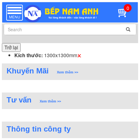
0
TOGGLE
NAVIGATION
MENU
Trở lại
Kích thước:
1300x1300mm
Khuyến Mãi
Xem thêm >>
Tư vấn
Xem thêm >>
Thông tin công ty