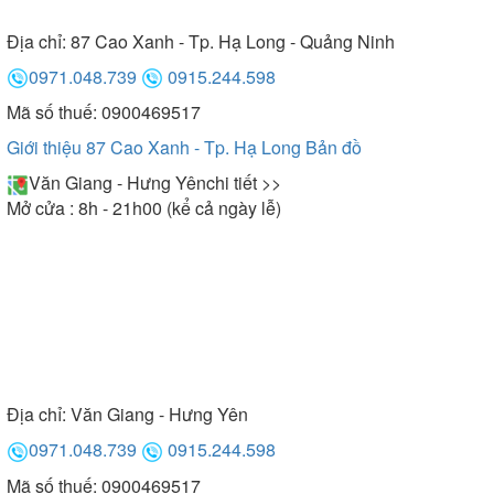
Địa chỉ:
87 Cao Xanh - Tp. Hạ Long - Quảng Ninh
0971.048.739
0915.244.598
Mã số thuế: 0900469517
Giới thiệu 87 Cao Xanh - Tp. Hạ Long
Bản đồ
Văn Giang - Hưng Yên
chi tiết >>
Mở cửa : 8h - 21h00 (kể cả ngày lễ)
Địa chỉ:
Văn Giang - Hưng Yên
0971.048.739
0915.244.598
Mã số thuế: 0900469517