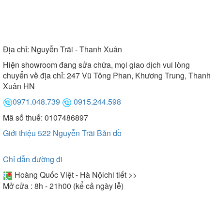
Địa chỉ:
Nguyễn Trãi - Thanh Xuân
Hiện showroom đang sửa chữa, mọi giao dịch vui lòng
chuyển về địa chỉ: 247 Vũ Tông Phan, Khương Trung, Thanh
Xuân HN
0971.048.739
0915.244.598
Mã số thuế: 0107486897
Giới thiệu 522 Nguyễn Trãi
Bản đồ
Chỉ dẫn đường đi
Hoàng Quốc Việt - Hà Nội
chi tiết >>
Mở cửa : 8h - 21h00 (kể cả ngày lễ)