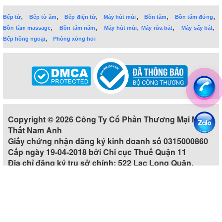
,
,
,
,
,
,
Bếp từ
Bếp từ âm
Bếp điện từ
Máy hút mùi
Bồn tắm
Bồn tắm đứng
,
,
,
,
,
Bồn tắm massage
Bồn tắm nằm
Máy hút mùi
Máy rửa bát
Máy sấy bát
,
Bếp hồng ngoại
Phòng xông hơi
Copyright © 2026 Công Ty Cổ Phần Thương Mại Nội
Thất Nam Anh
Giấy chứng nhận đăng ký kinh doanh số 0315000860
Cấp ngày 19-04-2018 bởi Chi cục Thuế Quận 11
Địa chỉ đăng ký trụ sở chính: 522 Lạc Long Quân,
Phường 5, Quận 11, Thành phố Hồ Chí Minh, Việt Nam