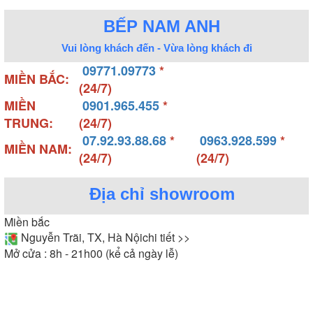
BẾP NAM ANH
Vui lòng khách đến - Vừa lòng khách đi
09771.09773
*
MIỀN BẮC:
(24/7)
MIỀN
0901.965.455
*
TRUNG:
(24/7)
07.92.93.88.68
*
0963.928.599
*
MIỀN NAM:
(24/7)
(24/7)
Địa chỉ showroom
Miền bắc
Nguyễn Trãi, TX, Hà Nội
chi tiết >>
Mở cửa : 8h - 21h00 (kể cả ngày lễ)