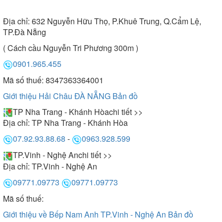
Địa chỉ:
632 Nguyễn Hữu Thọ, P.Khuê Trung, Q.Cẩm Lệ,
TP.Đà Nẵng
( Cách cầu Nguyễn Tri Phương 300m )
0901.965.455
Mã số thuế: 8347363364001
Giới thiệu Hải Châu ĐÀ NẴNG
Bản đồ
TP Nha Trang - Khánh Hòa
chi tiết >>
Địa chỉ:
TP Nha Trang - Khánh Hòa
07.92.93.88.68
-
0963.928.599
TP.Vinh - Nghệ An
chi tiết >>
Địa chỉ:
TP.Vinh - Nghệ An
09771.09773
09771.09773
Mã số thuế:
Giới thiệu về Bếp Nam Anh TP.Vinh - Nghệ An
Bản đồ