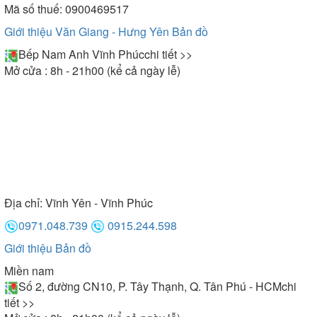
Mã số thuế: 0900469517
Giới thiệu Văn Giang - Hưng Yên
Bản đồ
Bếp Nam Anh Vĩnh Phúc
chi tiết >>
Mở cửa : 8h - 21h00 (kể cả ngày lễ)
Địa chỉ:
Vĩnh Yên - Vĩnh Phúc
0971.048.739
0915.244.598
Giới thiệu
Bản đồ
Miền nam
Số 2, đường CN10, P. Tây Thạnh, Q. Tân Phú - HCM
chi
tiết >>